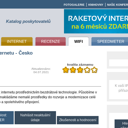
|
|
FOTOGALERIE
KNIHOVNY
NAŠE KONFE
Katalog poskytovatelů
INTERNET
RECENZE
WIFI
SPEEDMETER
ernetu - Česko
Aktualizováno:
04.07.2021
K vaší 
přiřa
 k internetu prostřednictvím bezdrátové technologie. Působíme v
a vynakládáme nemalé prostředky do rozvoje a modernizace celé
o a spolehlivého připojení.
lost:
Nahlásit neaktuální
ER
údaje
Zkušenosti a hodnocení
Hle