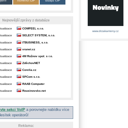
ojení
nového ISP
údajů ISP
Nejnovější zprávy z databáze
tualizace
COMFEEL s.r.o.
www.drzakanteny.cz
tualizace
SELECT SYSTEM, s.r.o.
tualizace
ITBUSINESS, s.r.o.
tualizace
vranet.cz
tualizace
4M Rožnov spol. s r.o.
tualizace
ZděchovNET
tualizace
Corelia.cz
tualizace
SPCom s.r.o.
tualizace
RAAB Computer
tualizace
Rousinovsko.net
ivte sekci VoIP
a porovnejte nabídku více
desítek operátorů!
Reklama: