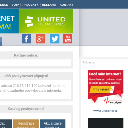
|
|
|
|
RENCE
VOIP
PROJEKTY
REKLAMA
KONTAKT
Partner sekce:
Reklama:
Váš poskytovatel připojení
IP adrese 216.73.216.140 bohužel nemáme
zeného žádného poskytovatele internetu.
Katalog poskytovatelů
www.eurosignal.cz
dat
Registrace
Aktualizace