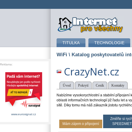
připojení k internetu
TITULKA
TECHNOLOGIE
WiFi
\ Katalog poskytovatelů int
Reklama:
CrazyNet.cz
Úvod
Pokrytí
Ceník
Kontakty
Nabízíme vysokorychlostní a stabilní přípojení
oblasti informačních technologií již řadu let 
sítě. Díky tomu má náš zákazník jistotu rychléh
www.eurosignal.cz
Změřte si rych
Mám zájem o připojení
SPEEDMET