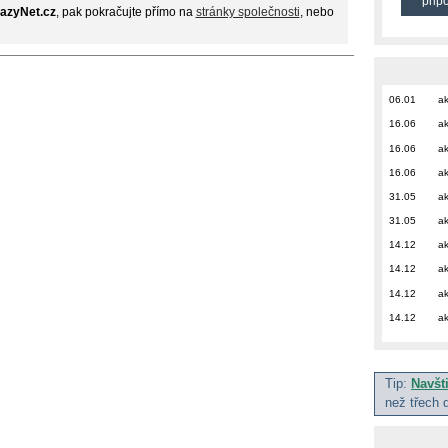
přip
azyNet.cz
, pak pokračujte přímo na
stránky společnosti
, nebo
06.01
ak
16.06
ak
16.06
ak
16.06
ak
31.05
ak
31.05
ak
14.12
ak
14.12
ak
14.12
ak
14.12
ak
Tip:
Navšt
než třech 