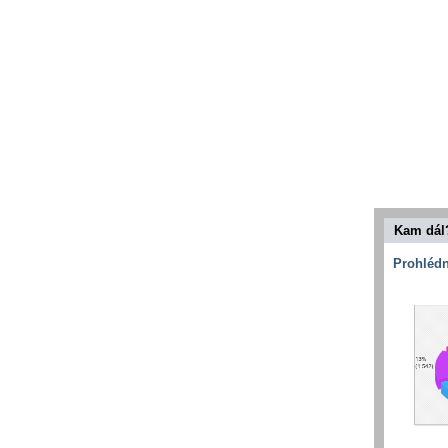
Kam dál
Prohlédn