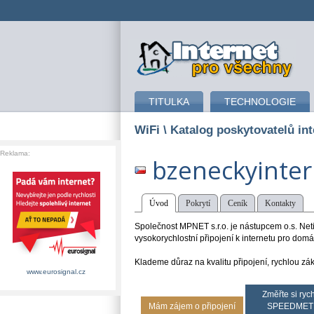
připojení k internetu
TITULKA
TECHNOLOGIE
WiFi
\ Katalog poskytovatelů int
Reklama:
bzeneckyinter
Úvod
Pokrytí
Ceník
Kontakty
Společnost MPNET s.r.o. je nástupcem o.s. Neti
vysokorychlostní připojení k internetu pro domác
Klademe důraz na kvalitu připojení, rychlou z
www.eurosignal.cz
Změřte si rych
Mám zájem o připojení
SPEEDMET