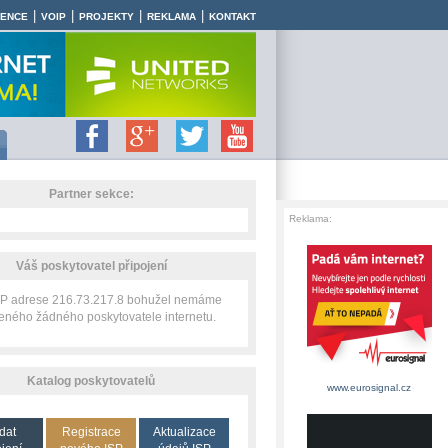
|
|
|
|
RENCE
VOIP
PROJEKTY
REKLAMA
KONTAKT
Partner sekce:
Reklama:
Váš poskytovatel připojení
 IP adrese 216.73.217.8 bohužel nemáme
zeného žádného poskytovatele internetu.
Katalog poskytovatelů
www.eurosignal.cz
dat
Registrace
Aktualizace