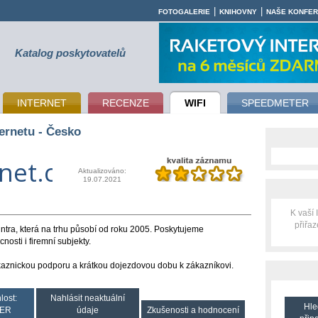
|
|
FOTOGALERIE
KNIHOVNY
NAŠE KONFE
Katalog poskytovatelů
INTERNET
RECENZE
WIFI
SPEEDMETER
ernetu - Česko
net.cz
Aktualizováno:
19.07.2021
K vaší
přiřa
ntra, která na trhu působí od roku 2005. Poskytujeme
nosti i firemní subjekty.
ákaznickou podporu a krátkou dojezdovou dobu k zákazníkovi.
lost:
Nahlásit neaktuální
Hle
ER
údaje
Zkušenosti a hodnocení