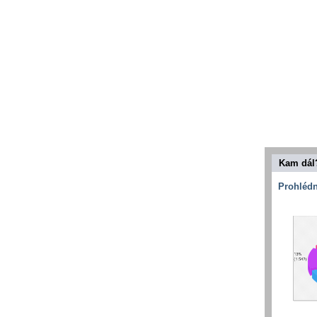
Kam dál
Prohlédn