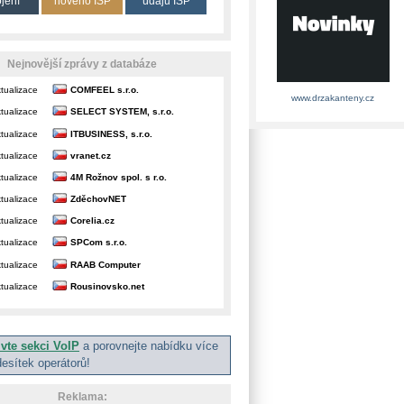
ojení
nového ISP
údajů ISP
Nejnovější zprávy z databáze
tualizace
COMFEEL s.r.o.
www.drzakanteny.cz
tualizace
SELECT SYSTEM, s.r.o.
tualizace
ITBUSINESS, s.r.o.
tualizace
vranet.cz
tualizace
4M Rožnov spol. s r.o.
tualizace
ZděchovNET
tualizace
Corelia.cz
tualizace
SPCom s.r.o.
tualizace
RAAB Computer
tualizace
Rousinovsko.net
ivte sekci VoIP
a porovnejte nabídku více
desítek operátorů!
Reklama: