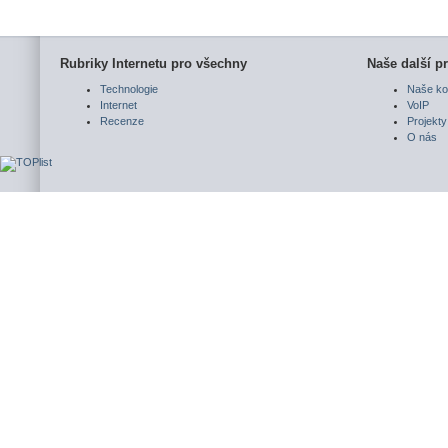
Rubriky Internetu pro všechny
Naše další pr
Technologie
Naše ko
Internet
VoIP
Recenze
Projekty
O nás