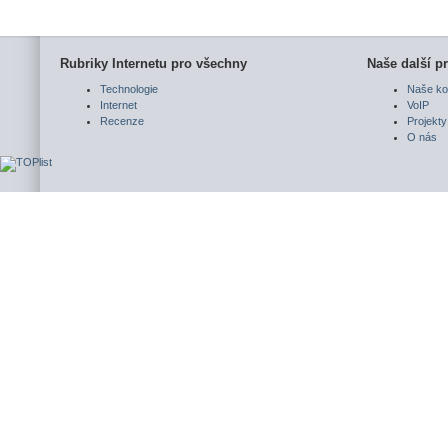
Rubriky Internetu pro všechny
Naše další pr
Technologie
Naše ko
Internet
VoIP
Recenze
Projekty
O nás