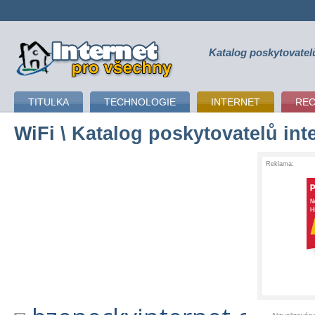
Katalog poskytovatel
připojení k internetu
TITULKA
TECHNOLOGIE
INTERNET
RE
WiFi
\ Katalog poskytovatelů int
Reklama: