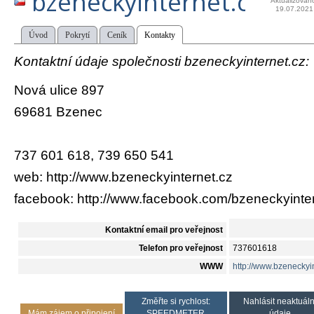
bzeneckyinternet.cz
Aktualizován
19.07.2021
Úvod
Pokrytí
Ceník
Kontakty
Kontaktní údaje společnosti bzeneckyinternet.cz:
Nová ulice 897
69681 Bzenec
737 601 618, 739 650 541
web: http://www.bzeneckyinternet.cz
facebook: http://www.facebook.com/bzeneckyinte
Kontaktní email pro veřejnost
Telefon pro veřejnost
737601618
WWW
http://www.bzeneckyi
Změřte si rychlost:
Nahlásit neaktuáln
Mám zájem o připojení
SPEEDMETER
údaje