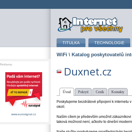
připojení k internetu
TITULKA
TECHNOLOGIE
WiFi
\ Katalog poskytovatelů int
Reklama:
Duxnet.cz
Úvod
Pokrytí
Ceník
Kontakty
Poskytujeme bezdrátové připojení k internetu v 
okolí.
www.eurosignal.cz
Naším cílem je především umožnit zákazníkovi p
taková možnost není, ačkoliv to dnešní modern
Naše služby poskytujeme prostřednictvím bezd