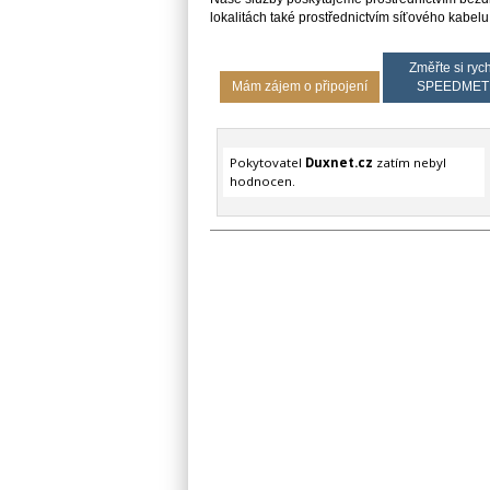
lokalitách také prostřednictvím síťového kabel
Změřte si rych
Mám zájem o připojení
SPEEDMET
Pokytovatel
Duxnet.cz
zatím nebyl
hodnocen.