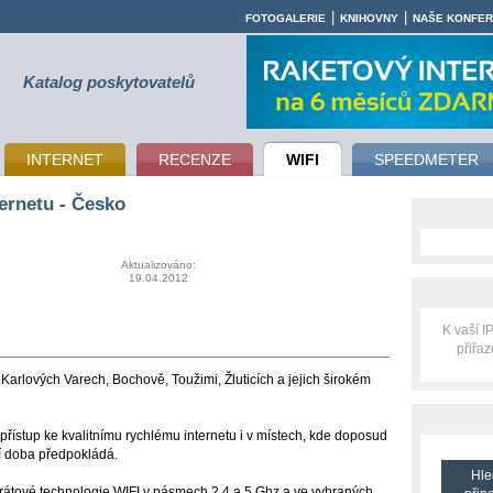
|
|
FOTOGALERIE
KNIHOVNY
NAŠE KONFE
Katalog poskytovatelů
INTERNET
RECENZE
WIFI
SPEEDMETER
ernetu - Česko
Aktualizováno:
19.04.2012
K vaší 
přiřa
Karlových Varech, Bochově, Toužimi, Žluticích a jejich širokém
řístup ke kvalitnímu rychlému internetu i v místech, kde doposud
í doba předpokládá.
Hle
rátové technologie WIFI v pásmech 2,4 a 5 Ghz a ve vybraných