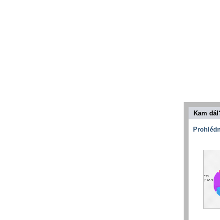
Kam dál
Prohlédn