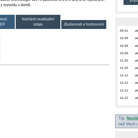
přip
u z rozvodu v domě.
lost:
Nahlásit neaktuální
ER
údaje
Zkušenosti a hodnocení
06.01
ak
16.06
ak
16.06
ak
16.06
ak
31.05
ak
31.05
ak
14.12
ak
14.12
ak
14.12
ak
14.12
ak
Tip:
Navšt
než třech 