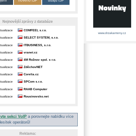
ojení
nového ISP
údajů ISP
Nejnovější zprávy z databáze
tualizace
COMFEEL s.r.o.
www.drzakanteny.cz
tualizace
SELECT SYSTEM, s.r.o.
tualizace
ITBUSINESS, s.r.o.
tualizace
vranet.cz
tualizace
4M Rožnov spol. s r.o.
tualizace
ZděchovNET
tualizace
Corelia.cz
tualizace
SPCom s.r.o.
tualizace
RAAB Computer
tualizace
Rousinovsko.net
ivte sekci VoIP
a porovnejte nabídku více
desítek operátorů!
Reklama: