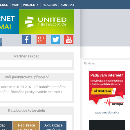
|
|
|
|
RENCE
VOIP
PROJEKTY
REKLAMA
KONTAKT
Partner sekce:
Reklama:
Váš poskytovatel připojení
IP adrese 216.73.216.177 bohužel nemáme
zeného žádného poskytovatele internetu.
Katalog poskytovatelů
www.eurosignal.cz
dat
Registrace
Aktualizace