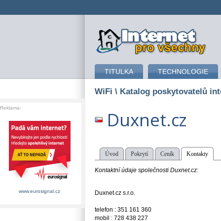
připojení k internetu
TITULKA
TECHNOLOGIE
WiFi
\ Katalog poskytovatelů int
Reklama:
Duxnet.cz
Úvod
Pokrytí
Ceník
Kontakty
Kontaktní údaje společnosti Duxnet.cz:
www.eurosignal.cz
Duxnet.cz s.r.o.
telefon : 351 161 360
mobil : 728 438 227