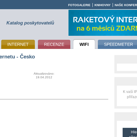
|
|
FOTOGALERIE
KNIHOVNY
NAŠE KONFE
Katalog poskytovatelů
INTERNET
RECENZE
WIFI
SPEEDMETER
ernetu - Česko
Aktualizováno:
19.04.2012
K vaší 
přiřa
Hle