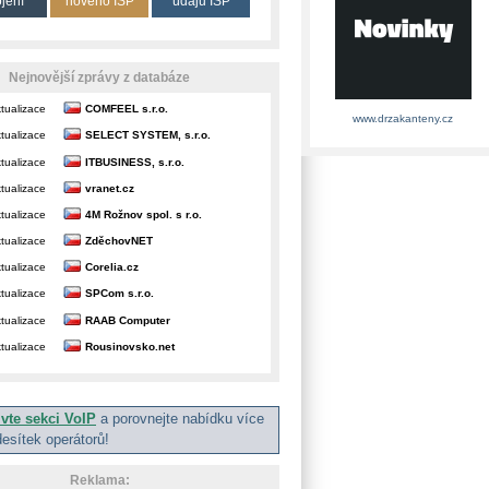
ojení
nového ISP
údajů ISP
Nejnovější zprávy z databáze
tualizace
COMFEEL s.r.o.
www.drzakanteny.cz
tualizace
SELECT SYSTEM, s.r.o.
tualizace
ITBUSINESS, s.r.o.
tualizace
vranet.cz
tualizace
4M Rožnov spol. s r.o.
tualizace
ZděchovNET
tualizace
Corelia.cz
tualizace
SPCom s.r.o.
tualizace
RAAB Computer
tualizace
Rousinovsko.net
ivte sekci VoIP
a porovnejte nabídku více
desítek operátorů!
Reklama: