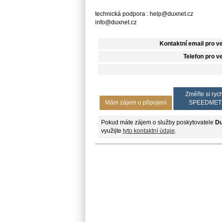
technická podpora : help@duxnet.cz
info@duxnet.cz
Kontaktní email pro v
Telefon pro v
Změřte si rych
Mám zájem o připojení
SPEEDMET
Pokud máte zájem o služby poskytovatele
Du
využijte
tyto kontaktní údaje
.