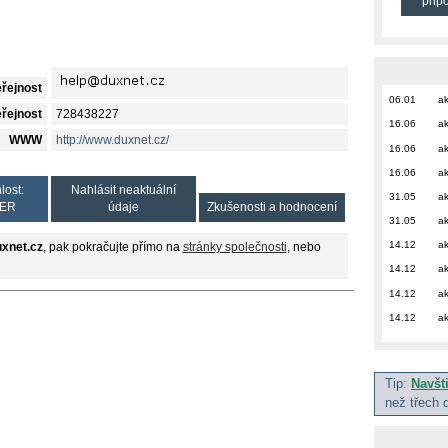
přip
eřejnost
06.01
ak
eřejnost
728438227
16.06
ak
WWW
http://www.duxnet.cz/
16.06
ak
16.06
ak
lost:
Nahlásit neaktuální
31.05
ak
ER
údaje
Zkušenosti a hodnocení
31.05
ak
14.12
ak
xnet.cz
, pak pokračujte přímo na
stránky společnosti
, nebo
14.12
ak
14.12
ak
14.12
ak
Tip:
Navšt
než třech 