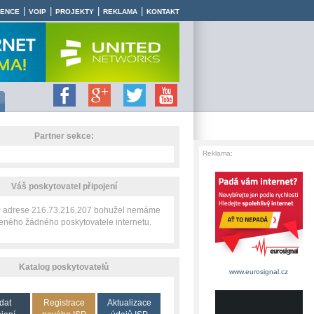
|
|
|
|
RENCE
VOIP
PROJEKTY
REKLAMA
KONTAKT
Partner sekce:
Reklama:
Váš poskytovatel připojení
IP adrese 216.73.216.207 bohužel nemáme
zeného žádného poskytovatele internetu.
Katalog poskytovatelů
www.eurosignal.cz
dat
Registrace
Aktualizace