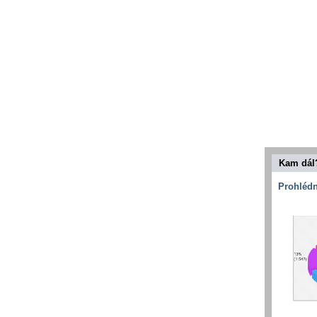
Kam dál
Prohlédn