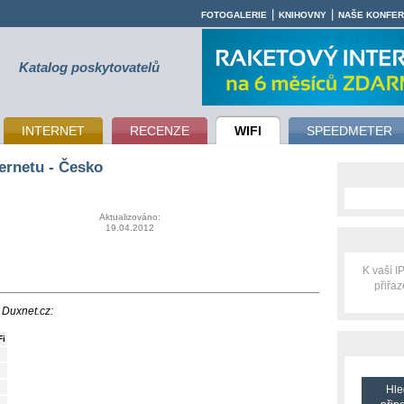
|
|
FOTOGALERIE
KNIHOVNY
NAŠE KONFE
Katalog poskytovatelů
INTERNET
RECENZE
WIFI
SPEEDMETER
ernetu - Česko
Aktualizováno:
19.04.2012
K vaší 
přiřa
 Duxnet.cz:
Fi
Hle