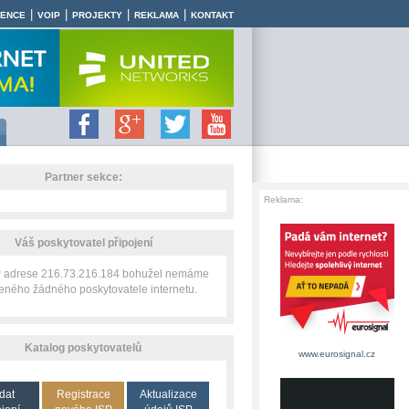
|
|
|
|
RENCE
VOIP
PROJEKTY
REKLAMA
KONTAKT
Partner sekce:
Reklama:
Váš poskytovatel připojení
IP adrese 216.73.216.184 bohužel nemáme
zeného žádného poskytovatele internetu.
Katalog poskytovatelů
www.eurosignal.cz
dat
Registrace
Aktualizace