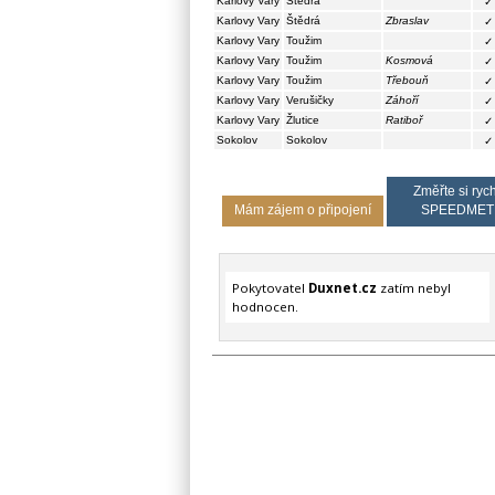
Karlovy Vary
Štědrá
✓
Karlovy Vary
Štědrá
Zbraslav
✓
Karlovy Vary
Toužim
✓
Karlovy Vary
Toužim
Kosmová
✓
Karlovy Vary
Toužim
Třebouň
✓
Karlovy Vary
Verušičky
Záhoří
✓
Karlovy Vary
Žlutice
Ratiboř
✓
Sokolov
Sokolov
✓
Změřte si rych
Mám zájem o připojení
SPEEDMET
Pokytovatel
Duxnet.cz
zatím nebyl
hodnocen.