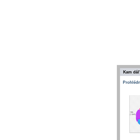
Kam dál
Prohlédn