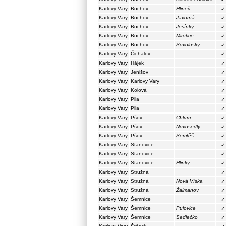
Karlovy Vary
Bochov
Hlineč
✓
Karlovy Vary
Bochov
Javorná
✓
Karlovy Vary
Bochov
Jesínky
✓
Karlovy Vary
Bochov
Mirotice
✓
Karlovy Vary
Bochov
Sovolusky
✓
Karlovy Vary
Čichalov
✓
Karlovy Vary
Hájek
✓
Karlovy Vary
Jenišov
✓
Karlovy Vary
Karlovy Vary
✓
Karlovy Vary
Kolová
✓
Karlovy Vary
Pila
✓
Karlovy Vary
Pila
✓
Karlovy Vary
Pšov
Chlum
✓
Karlovy Vary
Pšov
Novosedly
✓
Karlovy Vary
Pšov
Semtěš
✓
Karlovy Vary
Stanovice
✓
Karlovy Vary
Stanovice
✓
Karlovy Vary
Stanovice
Hlinky
✓
Karlovy Vary
Stružná
✓
Karlovy Vary
Stružná
Nová Víska
✓
Karlovy Vary
Stružná
Žalmanov
✓
Karlovy Vary
Šemnice
✓
Karlovy Vary
Šemnice
Pulovice
✓
Karlovy Vary
Šemnice
Sedlečko
✓