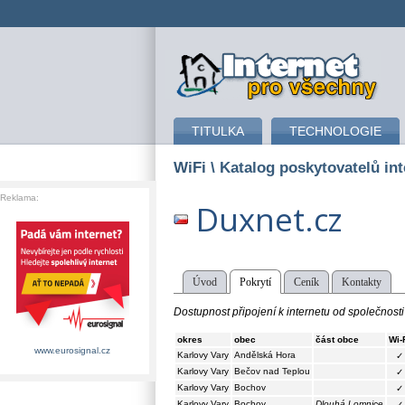
připojení k internetu
TITULKA
TECHNOLOGIE
WiFi
\ Katalog poskytovatelů int
Reklama:
Duxnet.cz
Úvod
Pokrytí
Ceník
Kontakty
Dostupnost připojení k internetu od společnosti
okres
obec
část obce
Wi-
www.eurosignal.cz
Karlovy Vary
Andělská Hora
✓
Karlovy Vary
Bečov nad Teplou
✓
Karlovy Vary
Bochov
✓
Karlovy Vary
Bochov
Dlouhá Lomnice
✓