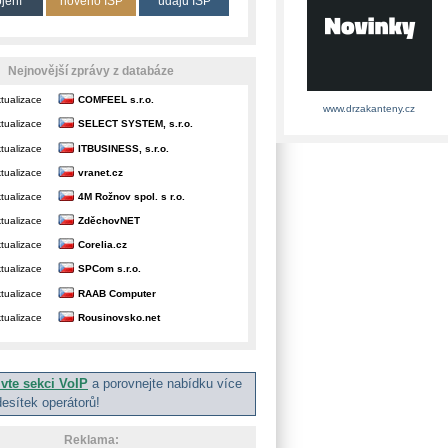
ojení
nového ISP
údajů ISP
Nejnovější zprávy z databáze
tualizace
COMFEEL s.r.o.
www.drzakanteny.cz
tualizace
SELECT SYSTEM, s.r.o.
tualizace
ITBUSINESS, s.r.o.
tualizace
vranet.cz
tualizace
4M Rožnov spol. s r.o.
tualizace
ZděchovNET
tualizace
Corelia.cz
tualizace
SPCom s.r.o.
tualizace
RAAB Computer
tualizace
Rousinovsko.net
ivte sekci VoIP
a porovnejte nabídku více
desítek operátorů!
Reklama: