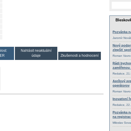
lost:
Nahlásit neaktuální
ER
údaje
Zkušenosti a hodnocení