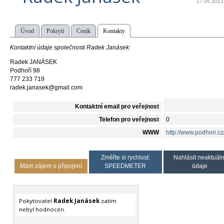
17.05.2013
Úvod
Pokrytí
Ceník
Kontakty
Kontaktní údaje společnosti Radek Janásek:
Radek JANÁSEK
Podhoří 98
777 233 719
radek.janasek@gmail.com
Kontaktní email pro veřejnost
Telefon pro veřejnost
0
WWW
http://www.podhori.cz
Změřte si rychlost:
Nahlásit neaktuáln
Mám zájem o připojení
SPEEDMETER
údaje
Pokytovatel
Radek Janásek
zatím
nebyl hodnocen.