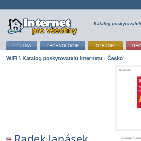
Katalog poskytovatel
připojení k internetu
TITULKA
TECHNOLOGIE
INTERNET
RE
WiFi
\ Katalog poskytovatelů internetu - Česko
Reklama:
Radek Janásek
Aktualizován