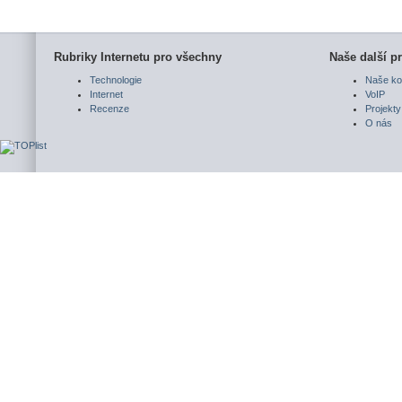
Rubriky Internetu pro všechny
Naše další pr
Technologie
Naše ko
Internet
VoIP
Recenze
Projekty
O nás