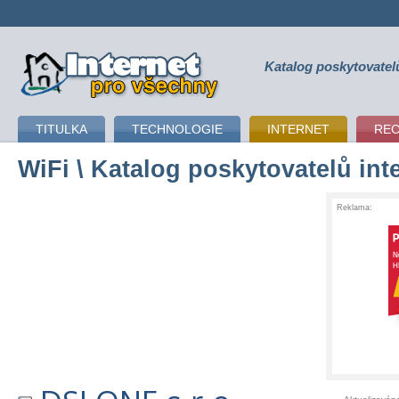
Katalog poskytovatel
připojení k internetu
TITULKA
TECHNOLOGIE
INTERNET
RE
WiFi
\ Katalog poskytovatelů int
Reklama: