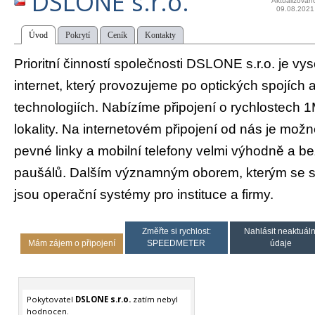
DSLONE s.r.o.
Aktualizován
09.08.2021
Úvod
Pokrytí
Ceník
Kontakty
Prioritní činností společnosti DSLONE s.r.o. je vy
internet, který provozujeme po optických spojích
technologiích. Nabízíme připojení o rychlostech 
lokality. Na internetovém připojení od nás je možn
pevné linky a mobilní telefony velmi výhodně a be
paušálů. Dalším významným oborem, kterým se 
jsou operační systémy pro instituce a firmy.
Změřte si rychlost:
Nahlásit neaktuáln
Mám zájem o připojení
SPEEDMETER
údaje
Pokytovatel
DSLONE s.r.o.
zatím nebyl
hodnocen.