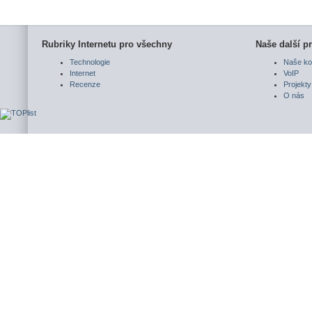
Rubriky Internetu pro všechny
Naše další pr
Technologie
Naše ko
Internet
VoIP
Recenze
Projekty
O nás