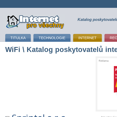
Katalog poskytovatel
připojení k internetu
TITULKA
TECHNOLOGIE
INTERNET
RE
WiFi
\ Katalog poskytovatelů int
Reklama: