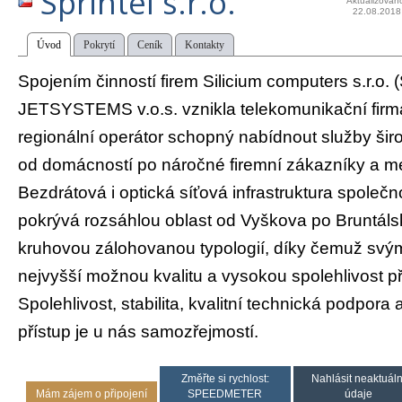
Sprintel s.r.o.
Aktualizován
22.08.2018
Úvod
Pokrytí
Ceník
Kontakty
Spojením činností firem Silicium computers s.r.o. (S
JETSYSTEMS v.o.s. vznikla telekomunikační firma S
regionální operátor schopný nabídnout služby šir
od domácností po náročné firemní zákazníky a me
Bezdrátová i optická síťová infrastruktura společnos
pokrývá rozsáhlou oblast od Vyškova po Bruntáls
kruhovou zálohovanou typologií, díky čemuž svým
nejvyšší možnou kvalitu a vysokou spolehlivost př
Spolehlivost, stabilita, kvalitní technická podpora
přístup je u nás samozřejmostí.
Změřte si rychlost:
Nahlásit neaktuáln
Mám zájem o připojení
SPEEDMETER
údaje