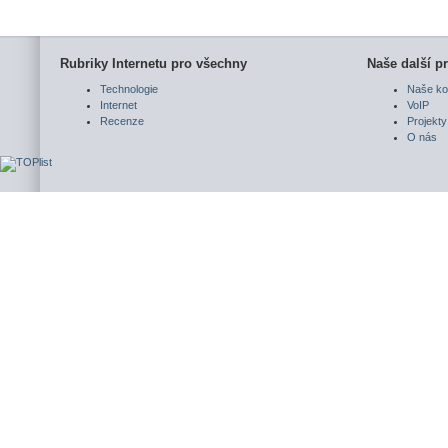
Rubriky Internetu pro všechny
Naše další pr
Technologie
Naše ko
Internet
VoIP
Recenze
Projekty
O nás