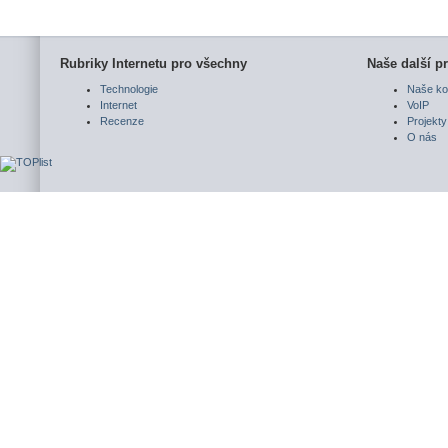
Rubriky Internetu pro všechny
Naše další pr
Technologie
Naše ko
Internet
VoIP
Recenze
Projekty
O nás