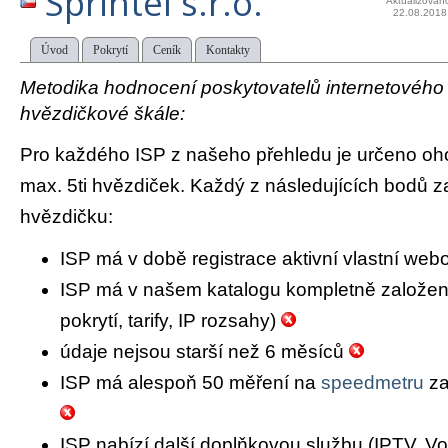
Sprintel s.r.o.
Aktualizován
22.08.2018
Úvod
Pokrytí
Ceník
Kontakty
Metodika hodnocení poskytovatelů internetového př
hvězdičkové škále:
Pro každého ISP z našeho přehledu je určeno oh
max. 5ti hvězdiček. Každý z následujících bodů za
hvězdičku:
ISP má v době registrace aktivní vlastní we
ISP má v našem katalogu kompletně založený 
pokrytí, tarify, IP rozsahy)
údaje nejsou starší než 6 měsíců
ISP má alespoň 50 měření na
speedmetru
za
ISP nabízí další doplňkovou službu (IPTV, Vo