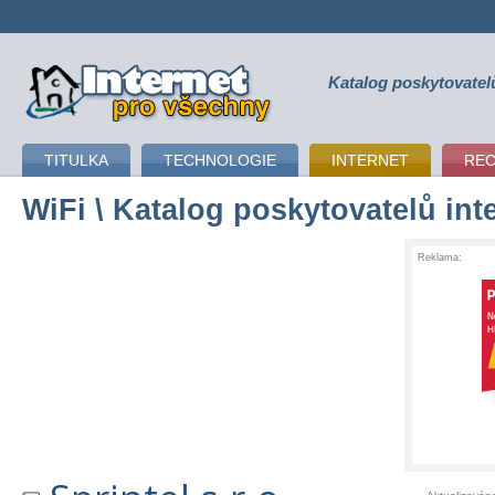
Katalog poskytovatel
připojení k internetu
TITULKA
TECHNOLOGIE
INTERNET
RE
WiFi
\ Katalog poskytovatelů int
Reklama: