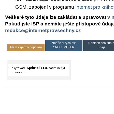
GSM, zapojení v programu
Internet pro knih
Veškeré tyto údaje lze zakládat a upravovat
v 
Pokud jste ISP a nemáte ješte přístupové údaj
redakce@internetprovsechny.cz
Změřte si rychlost:
Nahlásit neaktuáln
Mám zájem o připojení
SPEEDMETER
údaje
Pokytovatel
Sprintel s.r.o.
zatím nebyl
hodnocen.