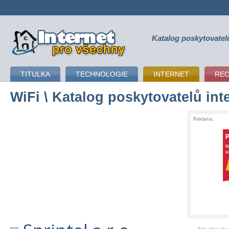
Katalog poskytovatel
připojení k internetu
TITULKA
TECHNOLOGIE
INTERNET
RE
WiFi
\ Katalog poskytovatelů int
Reklama: