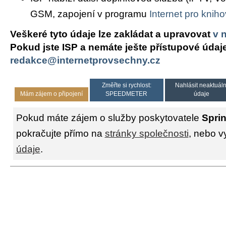
GSM, zapojení v programu
Internet pro knih
Veškeré tyto údaje lze zakládat a upravovat
v 
Pokud jste ISP a nemáte ješte přístupové údaj
redakce@internetprovsechny.cz
Změřte si rychlost:
Nahlásit neaktuáln
Mám zájem o připojení
SPEEDMETER
údaje
Pokud máte zájem o služby poskytovatele
Sprint
pokračujte přímo na
stránky společnosti
, nebo v
údaje
.