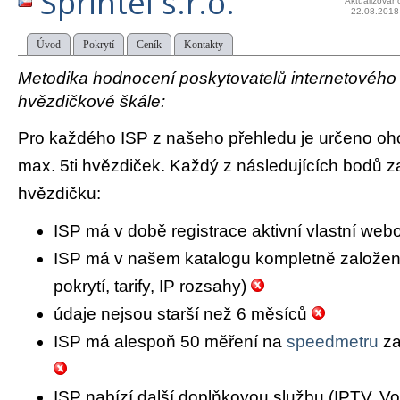
Sprintel s.r.o.
Aktualizován
22.08.2018
Úvod
Pokrytí
Ceník
Kontakty
Metodika hodnocení poskytovatelů internetového př
hvězdičkové škále:
Pro každého ISP z našeho přehledu je určeno oh
max. 5ti hvězdiček. Každý z následujících bodů za
hvězdičku:
ISP má v době registrace aktivní vlastní we
ISP má v našem katalogu kompletně založený 
pokrytí, tarify, IP rozsahy)
údaje nejsou starší než 6 měsíců
ISP má alespoň 50 měření na
speedmetru
za
ISP nabízí další doplňkovou službu (IPTV, Vo