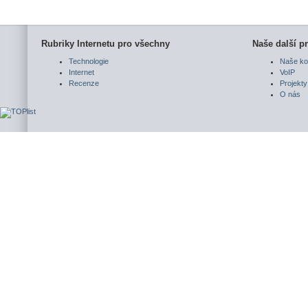
Rubriky Internetu pro všechny
Naše další pr
Technologie
Naše ko
Internet
VoIP
Recenze
Projekty
O nás