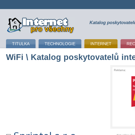
Katalog poskytovatel
připojení k internetu
TITULKA
TECHNOLOGIE
INTERNET
RE
WiFi
\ Katalog poskytovatelů int
Reklama: