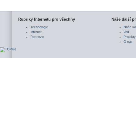
Rubriky Internetu pro všechny
Naše další pr
Technologie
Naše ko
Internet
VoIP
Recenze
Projekty
O nás