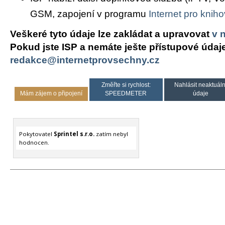
GSM, zapojení v programu
Internet pro knih
Veškeré tyto údaje lze zakládat a upravovat
v 
Pokud jste ISP a nemáte ješte přístupové údaj
redakce@internetprovsechny.cz
Změřte si rychlost:
Nahlásit neaktuáln
Mám zájem o připojení
SPEEDMETER
údaje
Pokytovatel
Sprintel s.r.o.
zatím nebyl
hodnocen.