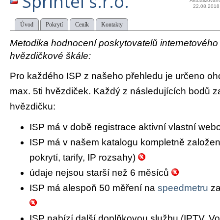
Sprintel s.r.o.
Aktualizován
22.08.2018
Úvod
Pokrytí
Ceník
Kontakty
Metodika hodnocení poskytovatelů internetového př
hvězdičkové škále:
Pro každého ISP z našeho přehledu je určeno oh
max. 5ti hvězdiček. Každý z následujících bodů za
hvězdičku:
ISP má v době registrace aktivní vlastní we
ISP má v našem katalogu kompletně založený 
pokrytí, tarify, IP rozsahy)
údaje nejsou starší než 6 měsíců
ISP má alespoň 50 měření na
speedmetru
za
ISP nabízí další doplňkovou službu (IPTV, Vo