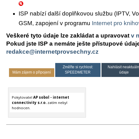
ISP nabízí další doplňkovou službu (IPTV, Vo
GSM, zapojení v programu
Internet pro knih
Veškeré tyto údaje lze zakládat a upravovat
v 
Pokud jste ISP a nemáte ješte přístupové údaj
redakce@internetprovsechny.cz
Změřte si rychlost:
Nahlásit neaktuáln
Mám zájem o připojení
SPEEDMETER
údaje
Pokytovatel
AP sobol - internet
connectivity s.r.o.
zatím nebyl
hodnocen.