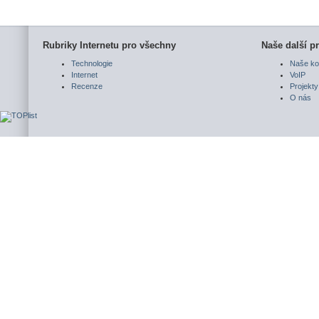
Rubriky Internetu pro všechny
Naše další pr
Technologie
Naše ko
Internet
VoIP
Recenze
Projekty
O nás