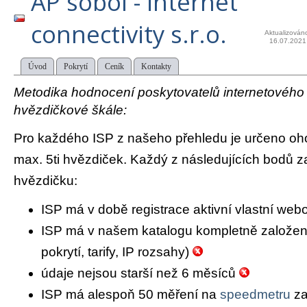
AP sobol - internet
connectivity s.r.o.
Aktualizován
16.07.2021
Úvod
Pokrytí
Ceník
Kontakty
Metodika hodnocení poskytovatelů internetového př
hvězdičkové škále:
Pro každého ISP z našeho přehledu je určeno oh
max. 5ti hvězdiček. Každý z následujících bodů za
hvězdičku:
ISP má v době registrace aktivní vlastní we
ISP má v našem katalogu kompletně založený 
pokrytí, tarify, IP rozsahy)
údaje nejsou starší než 6 měsíců
ISP má alespoň 50 měření na
speedmetru
za