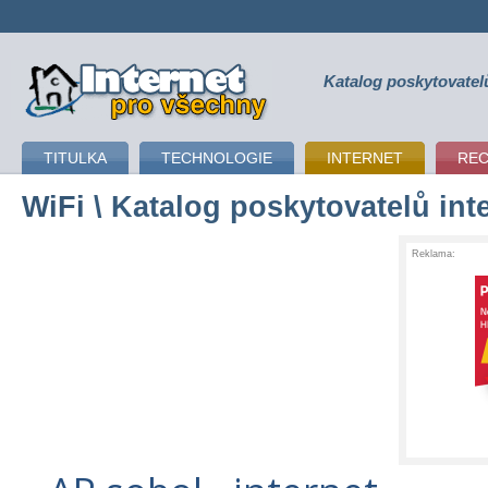
Katalog poskytovatel
připojení k internetu
TITULKA
TECHNOLOGIE
INTERNET
RE
WiFi
\ Katalog poskytovatelů int
Reklama: