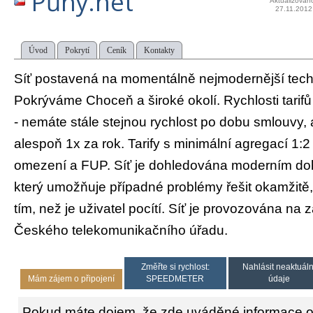
Půhy.net
Aktualizován
27.11.2012
Úvod
Pokrytí
Ceník
Kontakty
Síť postavená na momentálně nejmodernější techno
Pokrýváme Choceň a široké okolí. Rychlosti tarif
- nemáte stále stejnou rychlost po dobu smlouvy, a
alespoň 1x za rok. Tarify s minimální agregací 1:2
omezení a FUP. Síť je dohledována moderním d
který umožňuje případné problémy řešit okamžitě
tím, než je uživatel pocítí. Síť je provozována na 
Českého telekomunikačního úřadu.
Změřte si rychlost:
Nahlásit neaktuáln
Mám zájem o připojení
SPEEDMETER
údaje
Pokud máte dojem, že zde uváděné informace o 