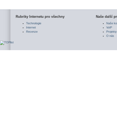
Rubriky Internetu pro všechny
Naše další pr
Technologie
Naše ko
Internet
VoIP
Recenze
Projekty
O nás