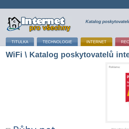
Katalog poskytovatel
připojení k internetu
TITULKA
TECHNOLOGIE
INTERNET
RE
WiFi
\ Katalog poskytovatelů int
Reklama: