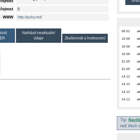
přip
eřejnost
eřejnost
0
WWW
http://puhy.net/
06.01
ak
lost:
Nahlásit neaktuální
ER
údaje
Zkušenosti a hodnocení
16.06
ak
16.06
ak
16.06
ak
31.05
ak
31.05
ak
14.12
ak
14.12
ak
14.12
ak
14.12
ak
Tip:
Navšt
než třech 