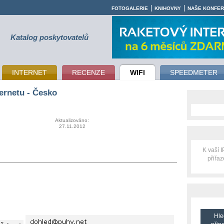
|
|
FOTOGALERIE
KNIHOVNY
NAŠE KONFE
Katalog poskytovatelů
INTERNET
RECENZE
WIFI
SPEEDMETER
ernetu - Česko
Aktualizováno:
27.11.2012
K vaší 
přiřa
Hle