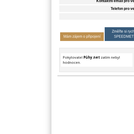
Kontaktní email pro v
Telefon pro v
Změřte si rych
Mám zájem o připojení
SPEEDMET
Pokytovatel
Půhy.net
zatím nebyl
hodnocen.