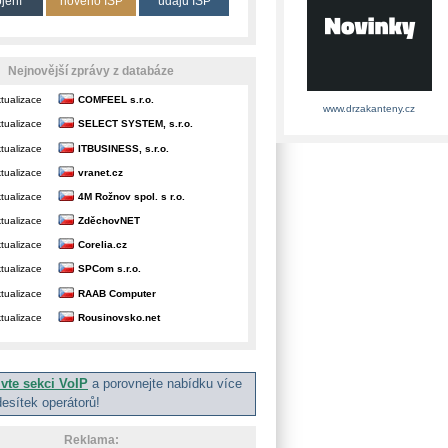
ojení
nového ISP
údajů ISP
Nejnovější zprávy z databáze
tualizace
COMFEEL s.r.o.
www.drzakanteny.cz
tualizace
SELECT SYSTEM, s.r.o.
tualizace
ITBUSINESS, s.r.o.
tualizace
vranet.cz
tualizace
4M Rožnov spol. s r.o.
tualizace
ZděchovNET
tualizace
Corelia.cz
tualizace
SPCom s.r.o.
tualizace
RAAB Computer
tualizace
Rousinovsko.net
ivte sekci VoIP
a porovnejte nabídku více
desítek operátorů!
Reklama: