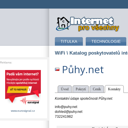
připojení k internetu
TITULKA
TECHNOLOGIE
WiFi
\ Katalog poskytovatelů int
Reklama:
Půhy.net
Úvod
Pokrytí
Ceník
Kontakty
Kontaktní údaje společnosti Půhy.net:
info@puhy.net
www.eurosignal.cz
dohled@puhy.net
732241982