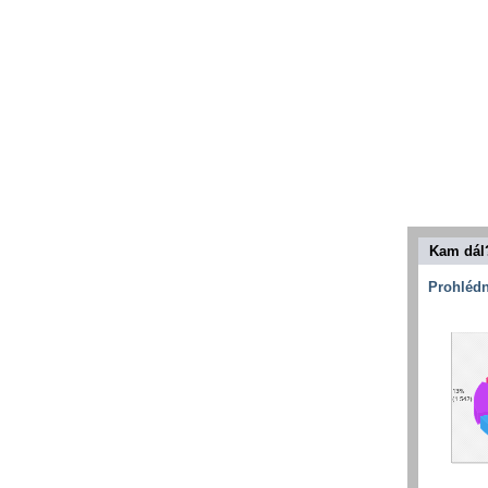
Kam dál
Prohlédn