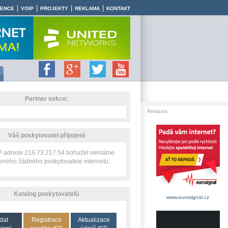
|
|
|
|
RENCE
VOIP
PROJEKTY
REKLAMA
KONTAKT
Partner sekce:
Reklama:
Váš poskytovatel připojení
IP adrese 216.73.217.54 bohužel nemáme
zeného žádného poskytovatele internetu.
Katalog poskytovatelů
www.eurosignal.cz
dat
Registrace
Aktualizace