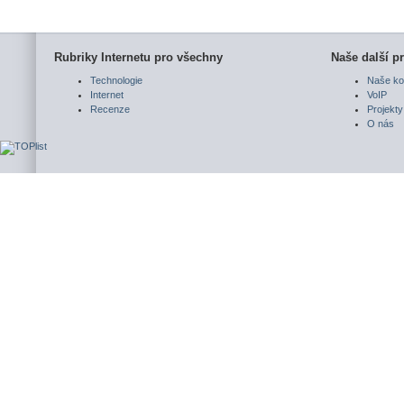
Rubriky Internetu pro všechny
Naše další pr
Technologie
Naše ko
Internet
VoIP
Recenze
Projekty
O nás