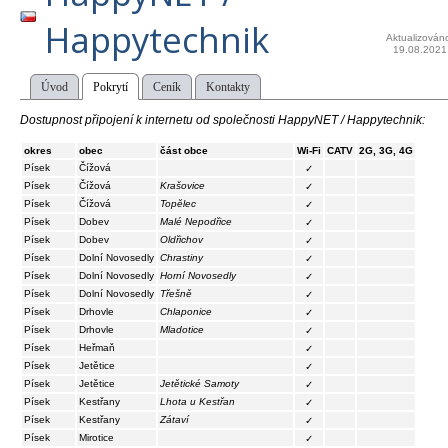
Happytechnik
Aktualizován
19.08.2021
Úvod
Pokrytí
Ceník
Kontakty
Dostupnost připojení k internetu od společnosti HappyNET / Happytechnik:
okres
obec
část obce
Wi-Fi
CATV
2G, 3G, 4G
Písek
Čížová
✓
Písek
Čížová
Krašovice
✓
Písek
Čížová
Topělec
✓
Písek
Dobev
Malé Nepodřice
✓
Písek
Dobev
Oldřichov
✓
Písek
Dolní Novosedly
Chrastiny
✓
Písek
Dolní Novosedly
Horní Novosedly
✓
Písek
Dolní Novosedly
Třešně
✓
Písek
Drhovle
Chlaponice
✓
Písek
Drhovle
Mladotice
✓
Písek
Heřmaň
✓
Písek
Jetětice
✓
Písek
Jetětice
Jetětické Samoty
✓
Písek
Kestřany
Lhota u Kestřan
✓
Písek
Kestřany
Zátaví
✓
Písek
Mirotice
✓