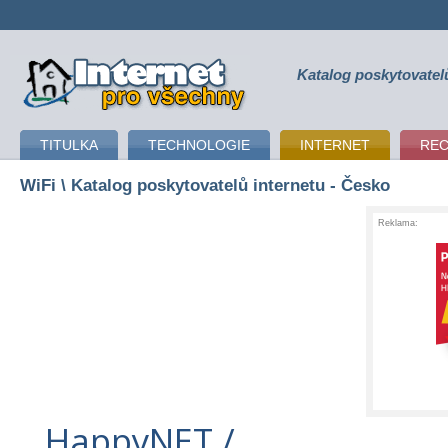
Katalog poskytovatel
připojení k internetu
TITULKA
TECHNOLOGIE
INTERNET
RE
WiFi
\ Katalog poskytovatelů internetu - Česko
Reklama:
HappyNET /