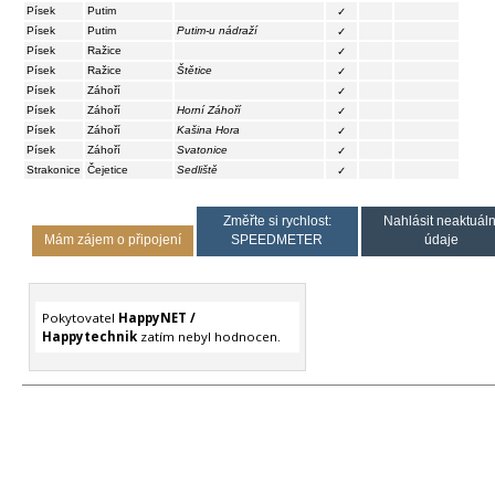
Písek
Putim
✓
Písek
Putim
Putim-u nádraží
✓
Písek
Ražice
✓
Písek
Ražice
Štětice
✓
Písek
Záhoří
✓
Písek
Záhoří
Horní Záhoří
✓
Písek
Záhoří
Kašina Hora
✓
Písek
Záhoří
Svatonice
✓
Strakonice
Čejetice
Sedliště
✓
Změřte si rychlost:
Nahlásit neaktuáln
Mám zájem o připojení
SPEEDMETER
údaje
Pokytovatel
HappyNET /
Happytechnik
zatím nebyl hodnocen.