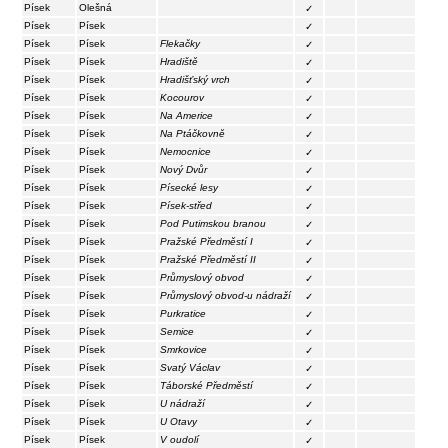
Písek
Olešná
✓
Písek
Písek
✓
Písek
Písek
Flekačky
✓
Písek
Písek
Hradiště
✓
Písek
Písek
Hradišťský vrch
✓
Písek
Písek
Kocourov
✓
Písek
Písek
Na Americe
✓
Písek
Písek
Na Ptáčkovně
✓
Písek
Písek
Nemocnice
✓
Písek
Písek
Nový Dvůr
✓
Písek
Písek
Písecké lesy
✓
Písek
Písek
Písek-střed
✓
Písek
Písek
Pod Putimskou branou
✓
Písek
Písek
Pražské Předměstí I
✓
Písek
Písek
Pražské Předměstí II
✓
Písek
Písek
Průmyslový obvod
✓
Písek
Písek
Průmyslový obvod-u nádraží
✓
Písek
Písek
Purkratice
✓
Písek
Písek
Semice
✓
Písek
Písek
Smrkovice
✓
Písek
Písek
Svatý Václav
✓
Písek
Písek
Táborské Předměstí
✓
Písek
Písek
U nádraží
✓
Písek
Písek
U Otavy
✓
Písek
Písek
V oudolí
✓