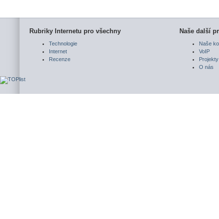
Rubriky Internetu pro všechny
Naše další pr
Technologie
Naše ko
Internet
VoIP
Recenze
Projekty
O nás