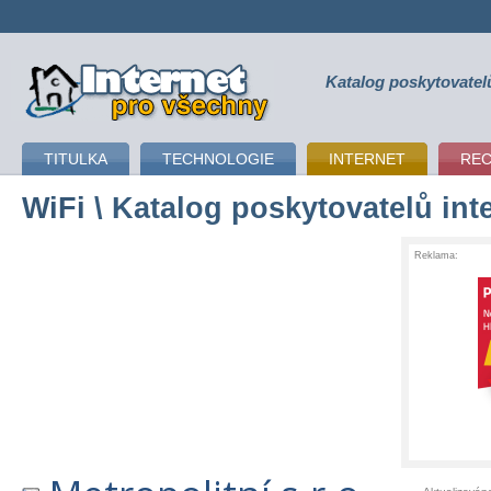
Katalog poskytovatel
připojení k internetu
TITULKA
TECHNOLOGIE
INTERNET
RE
WiFi
\ Katalog poskytovatelů int
Reklama: