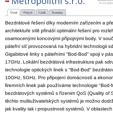
Metropolitní s.r.o.
Aktualizován
07.12.2015
Úvod
Pokrytí
Ceník
Kontakty
Bezdrátové řešení díky moderním zařízením a p
architektuře sítě přináší optimální řešení pro rozleh
osamocenými koncovými přípojnými body. V sou
páteřní síť provozovaná na hybridní technologii sd
Gigabitové linky s páteřními "Bod-Bod" spoji v p
17GHz. Lokální bezdrátová infrastruktura pak sdr
technologie optických linek s "Bod-Bod" bezdrát
10GHz, 5GHz. Pro připojení domácností a ekonom
firemních linek pak používáme technologie "Bod-
bezdrátových systémů s řízenim QoS (Quality of Ser
těchto multiuživatelských systémů je možno dodr
jak kvality tak i propustnosti systémů. V oblastech