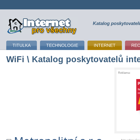
Katalog poskytovatel
připojení k internetu
TITULKA
TECHNOLOGIE
INTERNET
RE
WiFi
\ Katalog poskytovatelů int
Reklama: