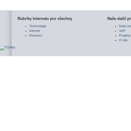
Rubriky Internetu pro všechny
Naše další pr
Technologie
Naše ko
Internet
VoIP
Recenze
Projekty
O nás