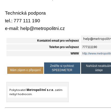
Technická podpora
tel.: 777 111 190
e-mail: help@metropolitni.cz
Kontaktní email pro veřejnost
Telefon pro veřejnost
777111190
WWW
http://www.metropolitn
Změřte si rychlost:
Nahlásit neaktuáln
Mám zájem o připojení
SPEEDMETER
údaje
Pokytovatel
Metropolitní s.r.o.
zatím
nebyl hodnocen.