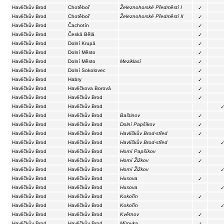
Havlíčkův Brod
Chotěboř
Železnohorské Předměstí I
✓
Havlíčkův Brod
Chotěboř
Železnohorské Předměstí II
✓
Havlíčkův Brod
Čachotín
✓
Havlíčkův Brod
Česká Bělá
✓
Havlíčkův Brod
Dolní Krupá
✓
Havlíčkův Brod
Dolní Město
✓
Havlíčkův Brod
Dolní Město
Meziklasí
✓
Havlíčkův Brod
Dolní Sokolovec
✓
Havlíčkův Brod
Habry
✓
Havlíčkův Brod
Havlíčkova Borová
✓
Havlíčkův Brod
Havlíčkův Brod
✓
Havlíčkův Brod
Havlíčkův Brod
Havlíčkův Brod
Havlíčkův Brod
Baštinov
✓
Havlíčkův Brod
Havlíčkův Brod
Dolní Papšíkov
✓
Havlíčkův Brod
Havlíčkův Brod
Havlíčkův Brod-střed
✓
Havlíčkův Brod
Havlíčkův Brod
Havlíčkův Brod-střed
Havlíčkův Brod
Havlíčkův Brod
Horní Papšíkov
✓
Havlíčkův Brod
Havlíčkův Brod
Horní Žižkov
✓
Havlíčkův Brod
Havlíčkův Brod
Horní Žižkov
Havlíčkův Brod
Havlíčkův Brod
Husova
✓
Havlíčkův Brod
Havlíčkův Brod
Husova
Havlíčkův Brod
Havlíčkův Brod
Kokořín
✓
Havlíčkův Brod
Havlíčkův Brod
Kokořín
Havlíčkův Brod
Havlíčkův Brod
Květnov
✓
Havlíčkův Brod
Havlíčkův Brod
Mírovka
✓