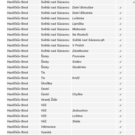
Havlíčkův Brod
Světlá nad Sázavou
Havlíčkův Brod
Světlá nad Sázavou
Dolní Bohušice
✓
Havlíčkův Brod
Světlá nad Sázavou
Dolní Březinka
✓
Havlíčkův Brod
Světlá nad Sázavou
Leštinka
✓
Havlíčkův Brod
Světlá nad Sázavou
Lipnička
✓
Havlíčkův Brod
Světlá nad Sázavou
Mrzkovice
✓
Havlíčkův Brod
Světlá nad Sázavou
Na Rozkoši
✓
Havlíčkův Brod
Světlá nad Sázavou
Světlá nad Sázavou-jih
✓
Havlíčkův Brod
Světlá nad Sázavou
V Polích
✓
Havlíčkův Brod
Světlá nad Sázavou
Závidkovice
✓
Havlíčkův Brod
Štoky
Pozovice
✓
Havlíčkův Brod
Štoky
Smilov
✓
Havlíčkův Brod
Štoky
Studénka
✓
Havlíčkův Brod
Tis
✓
Havlíčkův Brod
Tis
Kněž
✓
Havlíčkův Brod
Úhořilka
✓
Havlíčkův Brod
Úsobí
✓
Havlíčkův Brod
Úsobí
Chyška
✓
Havlíčkův Brod
Veselý Žďár
✓
Havlíčkův Brod
Věž
✓
Havlíčkův Brod
Věž
Jedouchov
✓
Havlíčkův Brod
Věž
Leština
✓
Havlíčkův Brod
Věž
Skála
✓
Havlíčkův Brod
Vilémovice
✓
Havlíčkův Brod
Vysoká
✓