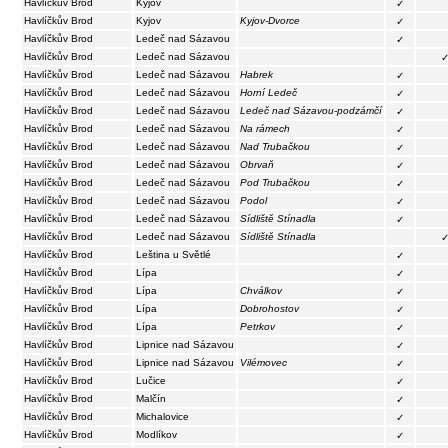
Havlíčkův Brod
Kyjov
✓
Havlíčkův Brod
Kyjov
Kyjov-Dvorce
✓
Havlíčkův Brod
Ledeč nad Sázavou
✓
Havlíčkův Brod
Ledeč nad Sázavou
Havlíčkův Brod
Ledeč nad Sázavou
Habrek
✓
Havlíčkův Brod
Ledeč nad Sázavou
Horní Ledeč
✓
Havlíčkův Brod
Ledeč nad Sázavou
Ledeč nad Sázavou-podzámčí
✓
Havlíčkův Brod
Ledeč nad Sázavou
Na rámech
✓
Havlíčkův Brod
Ledeč nad Sázavou
Nad Trubačkou
✓
Havlíčkův Brod
Ledeč nad Sázavou
Obrvaň
✓
Havlíčkův Brod
Ledeč nad Sázavou
Pod Trubačkou
✓
Havlíčkův Brod
Ledeč nad Sázavou
Podol
✓
Havlíčkův Brod
Ledeč nad Sázavou
Sídliště Stínadla
✓
Havlíčkův Brod
Ledeč nad Sázavou
Sídliště Stínadla
Havlíčkův Brod
Leština u Světlé
✓
Havlíčkův Brod
Lípa
✓
Havlíčkův Brod
Lípa
Chválkov
✓
Havlíčkův Brod
Lípa
Dobrohostov
✓
Havlíčkův Brod
Lípa
Petrkov
✓
Havlíčkův Brod
Lipnice nad Sázavou
✓
Havlíčkův Brod
Lipnice nad Sázavou
Vilémovec
✓
Havlíčkův Brod
Lučice
✓
Havlíčkův Brod
Malčín
✓
Havlíčkův Brod
Michalovice
✓
Havlíčkův Brod
Modlíkov
✓