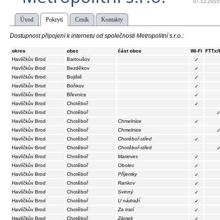
07.12.2015
Úvod
Pokrytí
Ceník
Kontakty
Dostupnost připojení k internetu od společnosti Metropolitní s.r.o.:
okres
obec
část obce
Wi-Fi
FTTx/
Havlíčkův Brod
Bartoušov
✓
Havlíčkův Brod
Bezděkov
✓
Havlíčkův Brod
Bojiště
✓
Havlíčkův Brod
Boňkov
✓
Havlíčkův Brod
Břevnice
✓
Havlíčkův Brod
Chotěboř
✓
Havlíčkův Brod
Chotěboř
Havlíčkův Brod
Chotěboř
Chmelnice
✓
Havlíčkův Brod
Chotěboř
Chmelnice
Havlíčkův Brod
Chotěboř
Chotěboř-střed
✓
Havlíčkův Brod
Chotěboř
Chotěboř-střed
Havlíčkův Brod
Chotěboř
Marieves
✓
Havlíčkův Brod
Chotěboř
Obolec
✓
Havlíčkův Brod
Chotěboř
Příjemky
✓
Havlíčkův Brod
Chotěboř
Rankov
✓
Havlíčkův Brod
Chotěboř
Svinný
✓
Havlíčkův Brod
Chotěboř
U nádraží
✓
Havlíčkův Brod
Chotěboř
Za tratí
✓
Havlíčkův Brod
Chotěboř
Zámek
✓