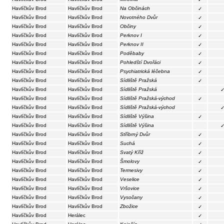
Havlíčkův Brod
Havlíčkův Brod
Na Občinách
✓
Havlíčkův Brod
Havlíčkův Brod
Novotného Dvůr
✓
Havlíčkův Brod
Havlíčkův Brod
Občiny
✓
Havlíčkův Brod
Havlíčkův Brod
Perknov I
✓
Havlíčkův Brod
Havlíčkův Brod
Perknov II
✓
Havlíčkův Brod
Havlíčkův Brod
Poděbaby
✓
Havlíčkův Brod
Havlíčkův Brod
Pohledští Dvořáci
✓
Havlíčkův Brod
Havlíčkův Brod
Psychiatrická léčebna
✓
Havlíčkův Brod
Havlíčkův Brod
Sídliště Pražská
✓
Havlíčkův Brod
Havlíčkův Brod
Sídliště Pražská
Havlíčkův Brod
Havlíčkův Brod
Sídliště Pražská-východ
✓
Havlíčkův Brod
Havlíčkův Brod
Sídliště Pražská-východ
Havlíčkův Brod
Havlíčkův Brod
Sídliště Výšina
✓
Havlíčkův Brod
Havlíčkův Brod
Sídliště Výšina
Havlíčkův Brod
Havlíčkův Brod
Stříbrný Dvůr
✓
Havlíčkův Brod
Havlíčkův Brod
Suchá
✓
Havlíčkův Brod
Havlíčkův Brod
Svatý Kříž
✓
Havlíčkův Brod
Havlíčkův Brod
Šmolovy
✓
Havlíčkův Brod
Havlíčkův Brod
Termesivy
✓
Havlíčkův Brod
Havlíčkův Brod
Veselice
✓
Havlíčkův Brod
Havlíčkův Brod
Vršovice
✓
Havlíčkův Brod
Havlíčkův Brod
Vysočany
✓
Havlíčkův Brod
Havlíčkův Brod
Zbožice
✓
Havlíčkův Brod
Herálec
✓