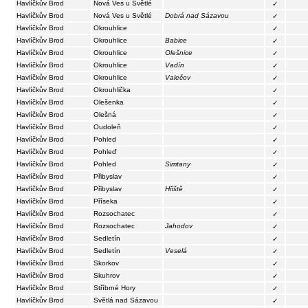
Havlíčkův Brod
Nová Ves u Světlé
✓
Havlíčkův Brod
Nová Ves u Světlé
Dobrá nad Sázavou
✓
Havlíčkův Brod
Okrouhlice
✓
Havlíčkův Brod
Okrouhlice
Babice
✓
Havlíčkův Brod
Okrouhlice
Olešnice
✓
Havlíčkův Brod
Okrouhlice
Vadín
✓
Havlíčkův Brod
Okrouhlice
Valečov
✓
Havlíčkův Brod
Okrouhlička
✓
Havlíčkův Brod
Olešenka
✓
Havlíčkův Brod
Olešná
✓
Havlíčkův Brod
Oudoleň
✓
Havlíčkův Brod
Pohled
✓
Havlíčkův Brod
Pohleď
✓
Havlíčkův Brod
Pohled
Simtany
✓
Havlíčkův Brod
Přibyslav
✓
Havlíčkův Brod
Přibyslav
Hřiště
✓
Havlíčkův Brod
Příseka
✓
Havlíčkův Brod
Rozsochatec
✓
Havlíčkův Brod
Rozsochatec
Jahodov
✓
Havlíčkův Brod
Sedletín
✓
Havlíčkův Brod
Sedletín
Veselá
✓
Havlíčkův Brod
Skorkov
✓
Havlíčkův Brod
Skuhrov
✓
Havlíčkův Brod
Stříbrné Hory
✓
Havlíčkův Brod
Světlá nad Sázavou
✓