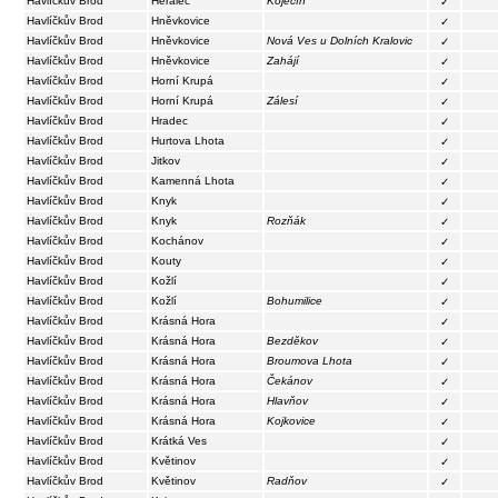
Havlíčkův Brod
Herálec
Koječín
✓
Havlíčkův Brod
Hněvkovice
✓
Havlíčkův Brod
Hněvkovice
Nová Ves u Dolních Kralovic
✓
Havlíčkův Brod
Hněvkovice
Zahájí
✓
Havlíčkův Brod
Horní Krupá
✓
Havlíčkův Brod
Horní Krupá
Zálesí
✓
Havlíčkův Brod
Hradec
✓
Havlíčkův Brod
Hurtova Lhota
✓
Havlíčkův Brod
Jitkov
✓
Havlíčkův Brod
Kamenná Lhota
✓
Havlíčkův Brod
Knyk
✓
Havlíčkův Brod
Knyk
Rozňák
✓
Havlíčkův Brod
Kochánov
✓
Havlíčkův Brod
Kouty
✓
Havlíčkův Brod
Kožlí
✓
Havlíčkův Brod
Kožlí
Bohumilice
✓
Havlíčkův Brod
Krásná Hora
✓
Havlíčkův Brod
Krásná Hora
Bezděkov
✓
Havlíčkův Brod
Krásná Hora
Broumova Lhota
✓
Havlíčkův Brod
Krásná Hora
Čekánov
✓
Havlíčkův Brod
Krásná Hora
Hlavňov
✓
Havlíčkův Brod
Krásná Hora
Kojkovice
✓
Havlíčkův Brod
Krátká Ves
✓
Havlíčkův Brod
Květinov
✓
Havlíčkův Brod
Květinov
Radňov
✓