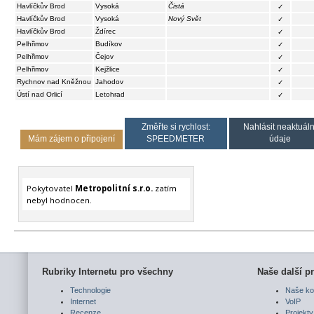
Havlíčkův Brod
Vysoká
Čistá
✓
Havlíčkův Brod
Vysoká
Nový Svět
✓
Havlíčkův Brod
Ždírec
✓
Pelhřimov
Budíkov
✓
Pelhřimov
Čejov
✓
Pelhřimov
Kejžlice
✓
Rychnov nad Kněžnou
Jahodov
✓
Ústí nad Orlicí
Letohrad
✓
Změřte si rychlost:
Nahlásit neaktuáln
Mám zájem o připojení
SPEEDMETER
údaje
Pokytovatel
Metropolitní s.r.o.
zatím
nebyl hodnocen.
Rubriky Internetu pro všechny
Naše další pr
Technologie
Naše ko
Internet
VoIP
Recenze
Projekty