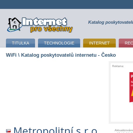
Katalog poskytovatel
připojení k internetu
TITULKA
TECHNOLOGIE
INTERNET
RE
WiFi
\ Katalog poskytovatelů internetu - Česko
Reklama:
Metropolitní s.r.o.
Aktualizován