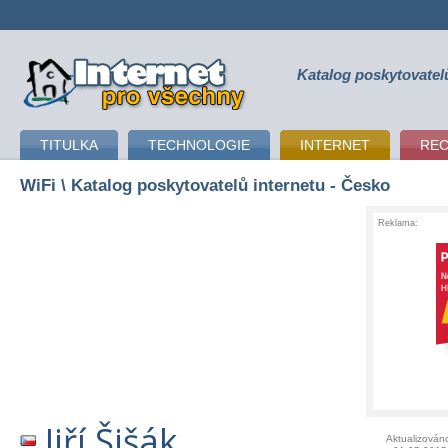
Katalog poskytovatel
připojení k internetu
TITULKA
TECHNOLOGIE
INTERNET
RE
WiFi
\ Katalog poskytovatelů internetu - Česko
Reklama:
Jiří Šišák
Aktualizován