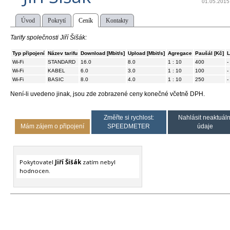
01.05.2015
Úvod
Pokrytí
Ceník
Kontakty
Tarify společnosti Jiří Šišák:
Typ připojení
Název tarifu
Download [Mbit/s]
Upload [Mbit/s]
Agregace
Paušál [Kč]
L
Wi-Fi
STANDARD
16.0
8.0
1 : 10
400
-
Wi-Fi
KABEL
6.0
3.0
1 : 10
100
-
Wi-Fi
BASIC
8.0
4.0
1 : 10
250
-
Není-li uvedeno jinak, jsou zde zobrazené ceny konečné včetně DPH.
Změřte si rychlost:
Nahlásit neaktuáln
Mám zájem o připojení
SPEEDMETER
údaje
Pokytovatel
Jiří Šišák
zatím nebyl
hodnocen.