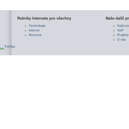
Rubriky Internetu pro všechny
Naše další pr
Technologie
Naše ko
Internet
VoIP
Recenze
Projekty
O nás