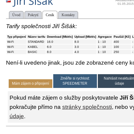
Jiří Šišák
Aktualizován
01.05.2015
Úvod
Pokrytí
Ceník
Kontakty
Tarify společnosti Jiří Šišák:
Typ připojení
Název tarifu
Download [Mbit/s]
Upload [Mbit/s]
Agregace
Paušál [Kč]
L
Wi-Fi
STANDARD
16.0
8.0
1 : 10
400
-
Wi-Fi
KABEL
6.0
3.0
1 : 10
100
-
Wi-Fi
BASIC
8.0
4.0
1 : 10
250
-
Není-li uvedeno jinak, jsou zde zobrazené ceny
Změřte si rychlost:
Nahlásit neaktuáln
Mám zájem o připojení
SPEEDMETER
údaje
Pokud máte zájem o služby poskytovatele
Jiří 
pokračujte přímo na
stránky společnosti
, nebo v
údaje
.