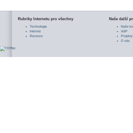
Rubriky Internetu pro všechny
Naše další pr
Technologie
Naše ko
Internet
VoIP
Recenze
Projekty
O nás