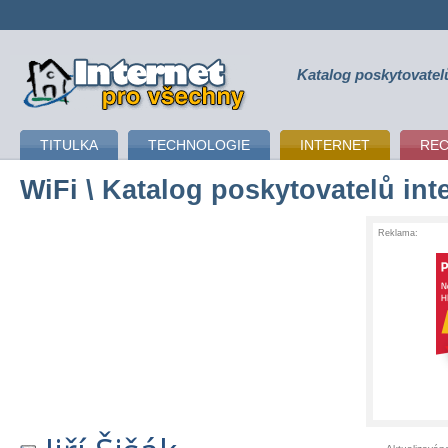
Katalog poskytovatel
připojení k internetu
TITULKA
TECHNOLOGIE
INTERNET
RE
WiFi
\ Katalog poskytovatelů int
Reklama: