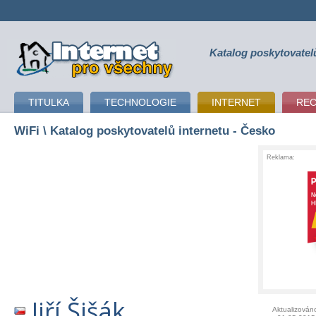
Katalog poskytovatel
připojení k internetu
TITULKA
TECHNOLOGIE
INTERNET
RE
WiFi
\ Katalog poskytovatelů internetu - Česko
Reklama:
Jiří Šišák
Aktualizován