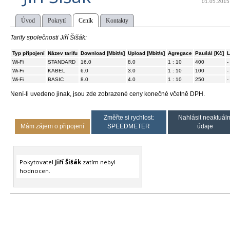
01.05.2015
Úvod
Pokrytí
Ceník
Kontakty
Tarify společnosti Jiří Šišák:
Typ připojení
Název tarifu
Download [Mbit/s]
Upload [Mbit/s]
Agregace
Paušál [Kč]
L
Wi-Fi
STANDARD
16.0
8.0
1 : 10
400
-
Wi-Fi
KABEL
6.0
3.0
1 : 10
100
-
Wi-Fi
BASIC
8.0
4.0
1 : 10
250
-
Není-li uvedeno jinak, jsou zde zobrazené ceny konečné včetně DPH.
Změřte si rychlost:
Nahlásit neaktuáln
Mám zájem o připojení
SPEEDMETER
údaje
Pokytovatel
Jiří Šišák
zatím nebyl
hodnocen.