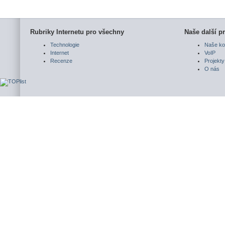
Rubriky Internetu pro všechny
Naše další pr
Technologie
Naše ko
Internet
VoIP
Recenze
Projekty
O nás