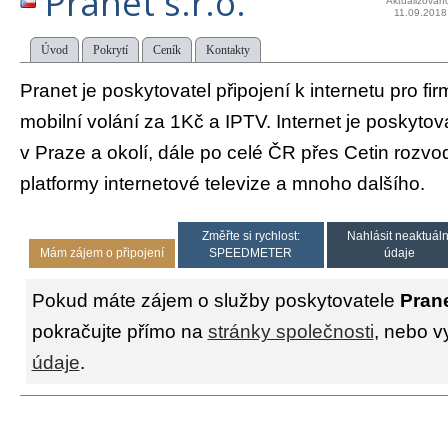
Pranet s.r.o.
Aktualizován
11.09.2018
Úvod
Pokrytí
Ceník
Kontakty
Pranet je poskytovatel připojení k internetu pro fi
mobilní volání za 1Kč a IPTV. Internet je poskytov
v Praze a okolí, dále po celé ČR přes Cetin rozv
platformy internetové televize a mnoho dalšího.
Změřte si rychlost:
Nahlásit neaktuáln
Mám zájem o připojení
SPEEDMETER
údaje
Pokud máte zájem o služby poskytovatele
Prane
pokračujte přímo na
stránky společnosti
, nebo v
údaje
.