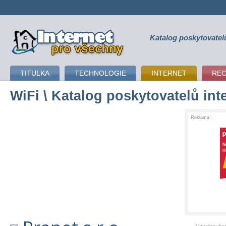
Katalog poskytovatel
připojení k internetu
TITULKA
TECHNOLOGIE
INTERNET
RE
WiFi
\ Katalog poskytovatelů int
Reklama: