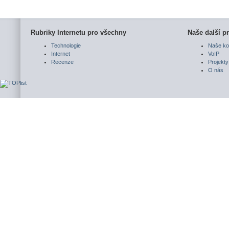
Rubriky Internetu pro všechny
Naše další pr
Technologie
Naše ko
Internet
VoIP
Recenze
Projekty
O nás