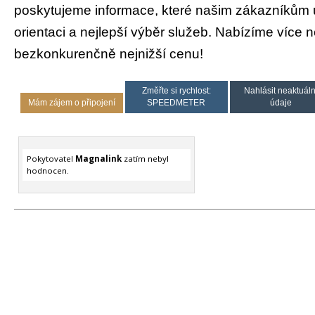
poskytujeme informace, které našim zákazníkům
orientaci a nejlepší výběr služeb. Nabízíme více 
bezkonkurenčně nejnižší cenu!
Změřte si rychlost:
Nahlásit neaktuáln
Mám zájem o připojení
SPEEDMETER
údaje
Pokytovatel
Magnalink
zatím nebyl
hodnocen.