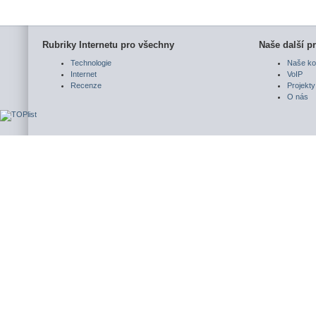
Rubriky Internetu pro všechny
Naše další pr
Technologie
Naše ko
Internet
VoIP
Recenze
Projekty
O nás