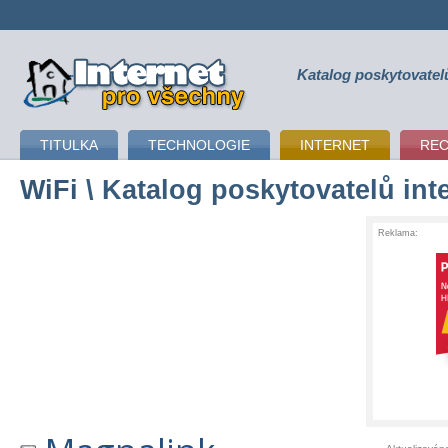
Katalog poskytovatel
připojení k internetu
TITULKA
TECHNOLOGIE
INTERNET
RE
WiFi
\ Katalog poskytovatelů int
Reklama: