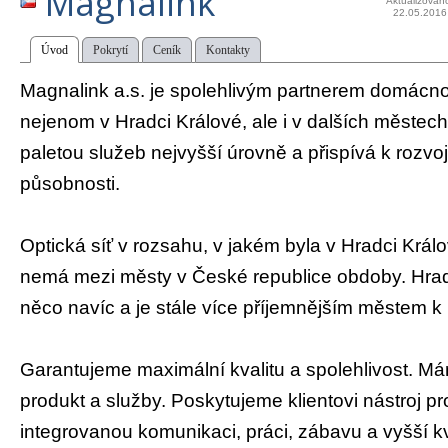
Magnalink
Aktualizován
22.05.2016
Úvod
Pokrytí
Ceník
Kontakty
Magnalink a.s. je spolehlivým partnerem domácností
nejenom v Hradci Králové, ale i v dalších městech
paletou služeb nejvyšší úrovně a přispívá k rozvo
působnosti.
Optická síť v rozsahu, v jakém byla v Hradci Krá
nemá mezi městy v České republice obdoby. Hra
něco navíc a je stále více příjemnějším městem k 
Garantujeme maximální kvalitu a spolehlivost. M
produkt a služby. Poskytujeme klientovi nástroj p
integrovanou komunikaci, práci, zábavu a vyšší kv