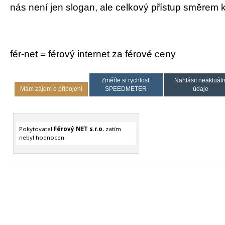
nás není jen slogan, ale celkový přístup směrem 
fér-net = férový internet za férové ceny
Změřte si rychlost:
Nahlásit neaktuáln
Mám zájem o připojení
SPEEDMETER
údaje
Pokytovatel
Férový NET s.r.o.
zatím
nebyl hodnocen.