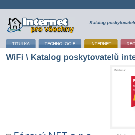
Katalog poskytovatel
připojení k internetu
TITULKA
TECHNOLOGIE
INTERNET
RE
WiFi
\ Katalog poskytovatelů int
Reklama: