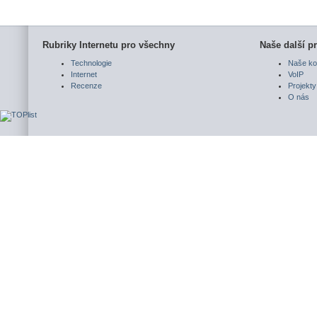
Rubriky Internetu pro všechny
Naše další pr
Technologie
Naše ko
Internet
VoIP
Recenze
Projekty
O nás