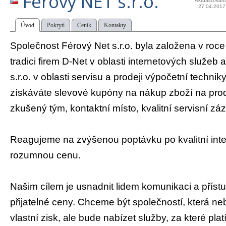
Férový NET s.r.o.
Aktualizován
27.04.2017
Úvod
Pokrytí
Ceník
Kontakty
Společnost Férový Net s.r.o. byla založena v roc
tradici firem D-Net v oblasti internetových služ
s.r.o. v oblasti servisu a prodeji výpočetní technik
získáváte slevové kupóny na nákup zboží na prod
zkušený tým, kontaktní místo, kvalitní servisní záz
Reagujeme na zvýšenou poptávku po kvalitní inte
rozumnou cenu.
Našim cílem je usnadnit lidem komunikaci a příst
přijatelné ceny. Chceme být společností, která n
vlastní zisk, ale bude nabízet služby, za které plat