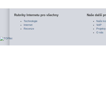
Rubriky Internetu pro všechny
Naše další pr
Technologie
Naše ko
Internet
VoIP
Recenze
Projekty
O nás