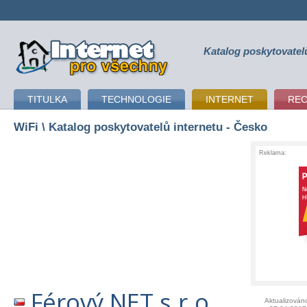
Katalog poskytovatel
připojení k internetu
TITULKA
TECHNOLOGIE
INTERNET
RE
WiFi
\ Katalog poskytovatelů internetu - Česko
Reklama:
Férový NET s.r.o.
Aktualizován