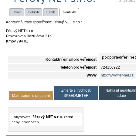
27.04.2017
Úvod
Pokrytí
Ceník
Kontakty
Kontaktní údaje společnosti Férový NET s.r.o.:
Férový NET s.r.o.
Provozovna Bezručova 31b
Krnov 794 01
Kontaktní email pro veřejnost
Telefon pro veřejnost
724150922
WWW
http://www.fer-net.cz
Změřte si rychlost:
Nahlásit neaktuáln
Mám zájem o připojení
SPEEDMETER
údaje
Pokytovatel
Férový NET s.r.o.
zatím
nebyl hodnocen.