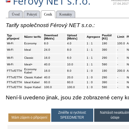
Férový NET s.r.o.
Aktualizován
27.04.2017
Úvod
Pokrytí
Ceník
Kontakty
Tarify společnosti Férový NET s.r.o.:
Typ
Download
Upload
Paušál
Název tarifu
Agregace
Limit
F
připojení
[Mbit/s]
[Mbit/s]
[Kč]
Wi-Fi
Economy
8.0
4.0
1 : 1
190
100.0
A
Wi-Fi
Ideal
24.0
8.0
1 : 1
390
-
N
Wi-Fi
Classic
16.0
6.0
1 : 1
290
-
N
Wi-Fi
Ideal+
40.0
10.0
1 : 1
590
-
N
Economy
FTTx/ETTH
16.0
8.0
1 : 0
190
200.0
A
Kabel
FTTx/ETTH
Classic Kabel
40.0
20.0
1 : 0
290
-
N
FTTx/ETTH
Ideal Kabel
60.0
60.0
1 : 0
390
-
N
FTTx/ETTH
Super Kabel
100.0
100.0
1 : 0
590
-
N
Není-li uvedeno jinak, jsou zde zobrazené ceny
Změřte si rychlost:
Nahlásit neaktuáln
Mám zájem o připojení
SPEEDMETER
údaje