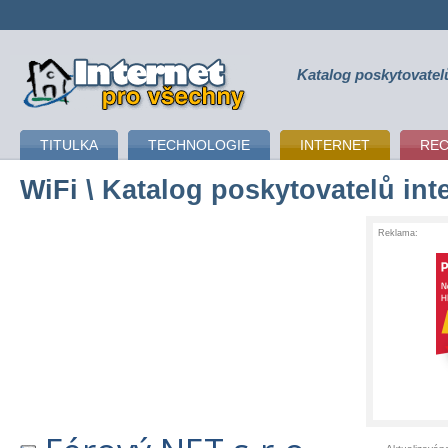
Katalog poskytovatel
připojení k internetu
TITULKA
TECHNOLOGIE
INTERNET
RE
WiFi
\ Katalog poskytovatelů int
Reklama: