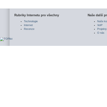
Rubriky Internetu pro všechny
Naše další pr
Technologie
Naše ko
Internet
VoIP
Recenze
Projekty
O nás