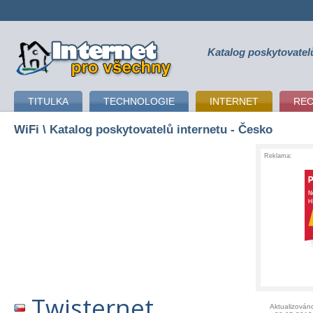
Katalog poskytovatel
připojení k internetu
TITULKA
TECHNOLOGIE
INTERNET
RE
WiFi
\ Katalog poskytovatelů internetu - Česko
Reklama:
Twisternet
Aktualizován