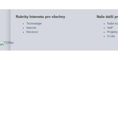
Rubriky Internetu pro všechny
Naše další pr
Technologie
Naše ko
Internet
VoIP
Recenze
Projekty
O nás