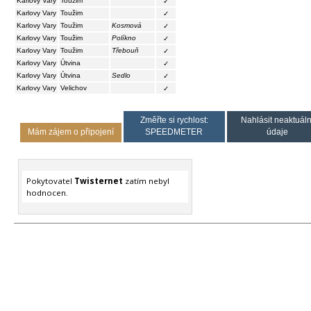
Karlovy Vary
Toužim
✓
Karlovy Vary
Toužim
✓
Karlovy Vary
Toužim
Kosmová
✓
Karlovy Vary
Toužim
Políkno
✓
Karlovy Vary
Toužim
Třebouň
✓
Karlovy Vary
Útvina
✓
Karlovy Vary
Útvina
Sedlo
✓
Karlovy Vary
Velichov
✓
Změřte si rychlost:
Nahlásit neaktuáln
Mám zájem o připojení
SPEEDMETER
údaje
Pokytovatel
Twisternet
zatím nebyl
hodnocen.