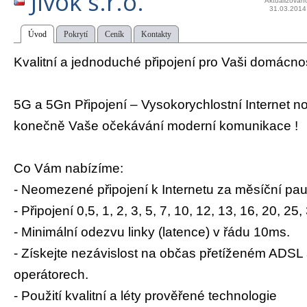
Jivok s.r.o.
Aktualizován
31.03.2014
Úvod
Pokrytí
Ceník
Kontakty
Kvalitní a jednoduché připojení pro Vaši domácnos
5G a 5Gn Připojení – Vysokorychlostní Internet n
konečně Vaše očekávání moderní komunikace !
Co Vám nabízíme:
- Neomezené připojení k Internetu za měsíční pau
- Připojení 0,5, 1, 2, 3, 5, 7, 10, 12, 13, 16, 20, 2
- Minimální odezvu linky (latence) v řádu 10ms.
- Získejte nezávislost na občas přetíženém ADSL
operátorech.
- Použití kvalitní a léty prověřené technologie