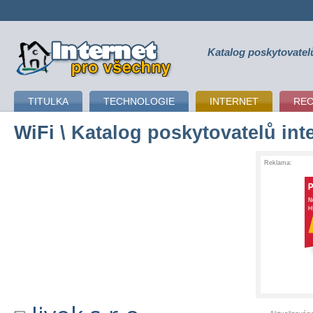
Katalog poskytovatel
připojení k internetu
TITULKA
TECHNOLOGIE
INTERNET
RE
WiFi
\ Katalog poskytovatelů int
Reklama: