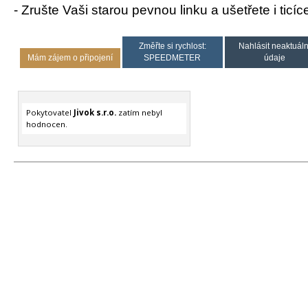
- Zrušte Vaši starou pevnou linku a ušetřete i ticíce
Změřte si rychlost:
Nahlásit neaktuáln
Mám zájem o připojení
SPEEDMETER
údaje
Pokytovatel
Jivok s.r.o.
zatím nebyl
hodnocen.