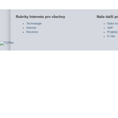
Rubriky Internetu pro všechny
Naše další pr
Technologie
Naše ko
Internet
VoIP
Recenze
Projekty
O nás