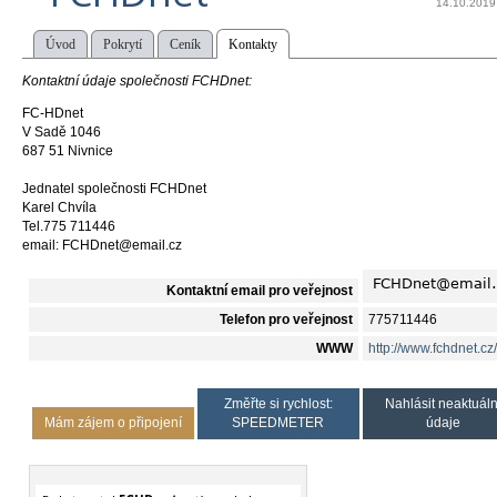
14.10.2019
Úvod
Pokrytí
Ceník
Kontakty
Kontaktní údaje společnosti FCHDnet:
FC-HDnet
V Sadě 1046
687 51 Nivnice
Jednatel společnosti FCHDnet
Karel Chvíla
Tel.775 711446
email: FCHDnet@email.cz
Kontaktní email pro veřejnost
Telefon pro veřejnost
775711446
WWW
http://www.fchdnet.cz/
Změřte si rychlost:
Nahlásit neaktuáln
Mám zájem o připojení
SPEEDMETER
údaje