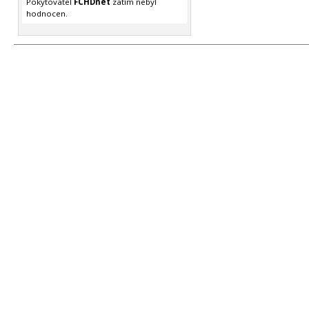
Pokytovatel
FCHDnet
zatím nebyl
hodnocen.