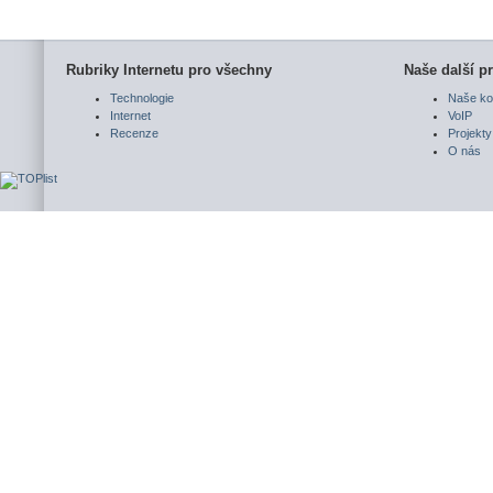
Rubriky Internetu pro všechny
Naše další pr
Technologie
Naše ko
Internet
VoIP
Recenze
Projekty
O nás