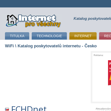
Katalog poskytovatel
připojení k internetu
TITULKA
TECHNOLOGIE
INTERNET
RE
WiFi
\ Katalog poskytovatelů internetu - Česko
Reklama:
FCHDnet
Aktualizován