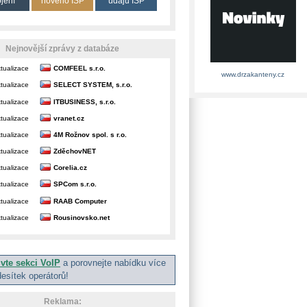
ojení
nového ISP
údajů ISP
Nejnovější zprávy z databáze
tualizace
COMFEEL s.r.o.
www.drzakanteny.cz
tualizace
SELECT SYSTEM, s.r.o.
tualizace
ITBUSINESS, s.r.o.
tualizace
vranet.cz
tualizace
4M Rožnov spol. s r.o.
tualizace
ZděchovNET
tualizace
Corelia.cz
tualizace
SPCom s.r.o.
tualizace
RAAB Computer
tualizace
Rousinovsko.net
ivte sekci VoIP
a porovnejte nabídku více
desítek operátorů!
Reklama: