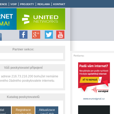
|
|
|
|
RENCE
VOIP
PROJEKTY
REKLAMA
KONTAKT
Partner sekce:
Reklama:
Váš poskytovatel připojení
IP adrese 216.73.216.200 bohužel nemáme
zeného žádného poskytovatele internetu.
Katalog poskytovatelů
www.eurosignal.cz
dat
Registrace
Aktualizace