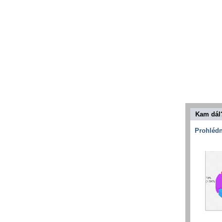
Kam dál
Prohlédn