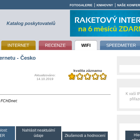
|
|
FOTOGALERIE
KNIHOVNY
NAŠE KONFE
Katalog poskytovatelů
INTERNET
RECENZE
WIFI
SPEEDMETER
ernetu - Česko
Aktualizováno:
14.10.2019
K vaší 
přiřa
ti FCHDnet:
lost:
Nahlásit neaktuální
Hle
ER
údaje
Zkušenosti a hodnocení