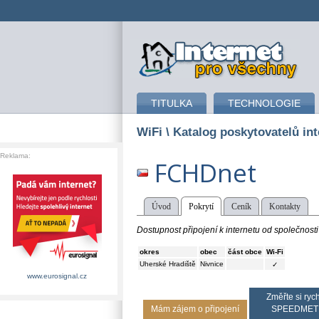
připojení k internetu
TITULKA
TECHNOLOGIE
WiFi
\ Katalog poskytovatelů int
Reklama:
FCHDnet
Úvod
Pokrytí
Ceník
Kontakty
Dostupnost připojení k internetu od společnos
okres
obec
část obce
Wi-Fi
Uherské Hradiště
Nivnice
✓
www.eurosignal.cz
Změřte si rych
Mám zájem o připojení
SPEEDMET