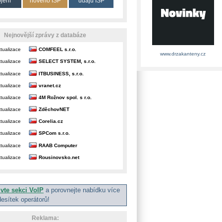
ojení
nového ISP
údajů ISP
Nejnovější zprávy z databáze
tualizace
COMFEEL s.r.o.
www.drzakanteny.cz
tualizace
SELECT SYSTEM, s.r.o.
tualizace
ITBUSINESS, s.r.o.
tualizace
vranet.cz
tualizace
4M Rožnov spol. s r.o.
tualizace
ZděchovNET
tualizace
Corelia.cz
tualizace
SPCom s.r.o.
tualizace
RAAB Computer
tualizace
Rousinovsko.net
ivte sekci VoIP
a porovnejte nabídku více
desítek operátorů!
Reklama: