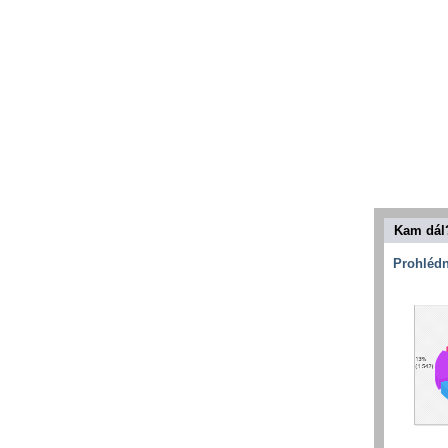
Kam dál
Prohlédn