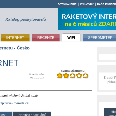
|
|
FOTOGALERIE
KNIHOVNY
NAŠE KONFE
Katalog poskytovatelů
INTERNET
RECENZE
WIFI
SPEEDMETER
ernetu - Česko
RNET
Aktualizováno:
K vaší 
07.10.2014
přiřa
emá vložené žádné tarify.
http://www.mereda.cz/
Hle
lost:
Nahlásit neaktuální