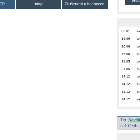
přip
ER
údaje
Zkušenosti a hodnocení
06.01
ak
16.06
ak
16.06
ak
16.06
ak
31.05
ak
31.05
ak
14.12
ak
14.12
ak
14.12
ak
14.12
ak
Tip:
Navšt
než třech 