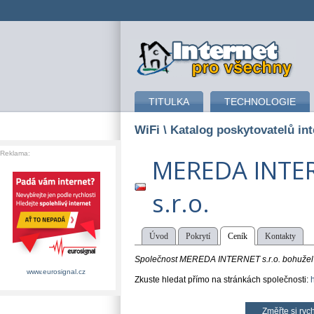
připojení k internetu
TITULKA
TECHNOLOGIE
WiFi
\ Katalog poskytovatelů int
Reklama:
MEREDA INTE
s.r.o.
Úvod
Pokrytí
Ceník
Kontakty
Společnost MEREDA INTERNET s.r.o. bohužel n
www.eurosignal.cz
Zkuste hledat přímo na stránkách společnosti:
Změřte si rych