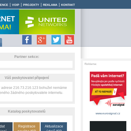
|
|
|
|
RENCE
VOIP
PROJEKTY
REKLAMA
KONTAKT
Partner sekce:
Reklama:
Váš poskytovatel připojení
IP adrese 216.73.216.123 bohužel nemáme
zeného žádného poskytovatele internetu.
Katalog poskytovatelů
www.eurosignal.cz
dat
Registrace
Aktualizace