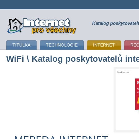
Katalog poskytovatel
připojení k internetu
TITULKA
TECHNOLOGIE
INTERNET
RE
WiFi
\ Katalog poskytovatelů int
Reklama: