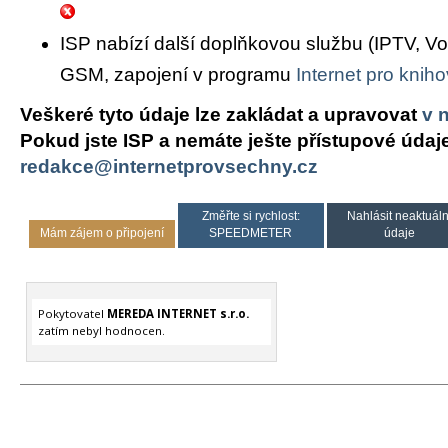
ISP nabízí další doplňkovou službu (IPTV, Vo
GSM, zapojení v programu
Internet pro knih
Veškeré tyto údaje lze zakládat a upravovat
v 
Pokud jste ISP a nemáte ješte přístupové údaj
redakce@internetprovsechny.cz
Změřte si rychlost:
Nahlásit neaktuáln
Mám zájem o připojení
SPEEDMETER
údaje
Pokytovatel
MEREDA INTERNET s.r.o.
zatím nebyl hodnocen.