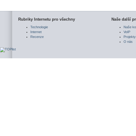
Rubriky Internetu pro všechny
Naše další pr
Technologie
Naše ko
Internet
VoIP
Recenze
Projekty
O nás