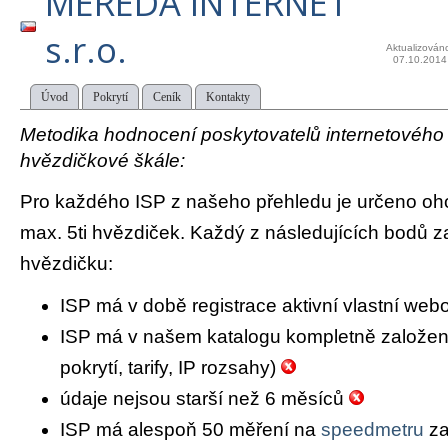
MEREDA INTERNET
s.r.o.
Aktualizován
07.10.2014
Úvod
Pokrytí
Ceník
Kontakty
Metodika hodnocení poskytovatelů internetového př
hvězdičkové škále:
Pro každého ISP z našeho přehledu je určeno oh
max. 5ti hvězdiček. Každý z následujících bodů za
hvězdičku:
ISP má v době registrace aktivní vlastní we
ISP má v našem katalogu kompletně založený 
pokrytí, tarify, IP rozsahy)
údaje nejsou starší než 6 měsíců
ISP má alespoň 50 měření na
speedmetru
za