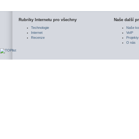
Rubriky Internetu pro všechny
Naše další pr
Technologie
Naše ko
Internet
VoIP
Recenze
Projekty
O nás