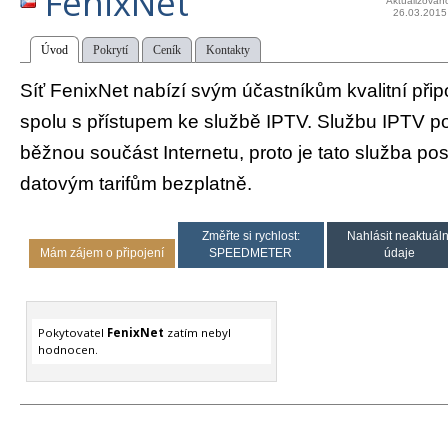
FenixNet
Aktualizován
26.03.2015
Úvod
Pokrytí
Ceník
Kontakty
Síť FenixNet nabízí svým účastníkům kvalitní připoj
spolu s přístupem ke službě IPTV. Službu IPTV 
běžnou součást Internetu, proto je tato služba p
datovým tarifům bezplatně.
Změřte si rychlost:
Nahlásit neaktuáln
Mám zájem o připojení
SPEEDMETER
údaje
Pokytovatel
FenixNet
zatím nebyl
hodnocen.