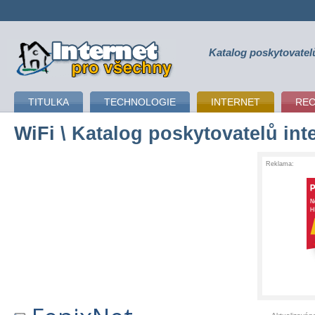
Katalog poskytovatel
připojení k internetu
TITULKA
TECHNOLOGIE
INTERNET
RE
WiFi
\ Katalog poskytovatelů int
Reklama: