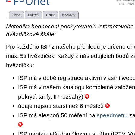
FPOnet
Aktualizován
17.08.2021
Úvod
Pokrytí
Ceník
Kontakty
Metodika hodnocení poskytovatelů internetového př
hvězdičkové škále:
Pro každého ISP z našeho přehledu je určeno oh
max. 5ti hvězdiček. Každý z následujících bodů za
hvězdičku:
ISP má v době registrace aktivní vlastní we
ISP má v našem katalogu kompletně založený 
pokrytí, tarify, IP rozsahy)
údaje nejsou starší než 6 měsíců
ISP má alespoň 50 měření na
speedmetru
za
ISP nabízí další doplňkovou službu (IPTV, Vo