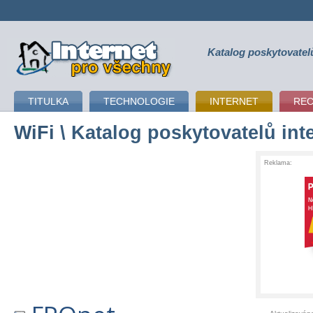
Katalog poskytovatel
připojení k internetu
TITULKA
TECHNOLOGIE
INTERNET
RE
WiFi
\ Katalog poskytovatelů int
Reklama: