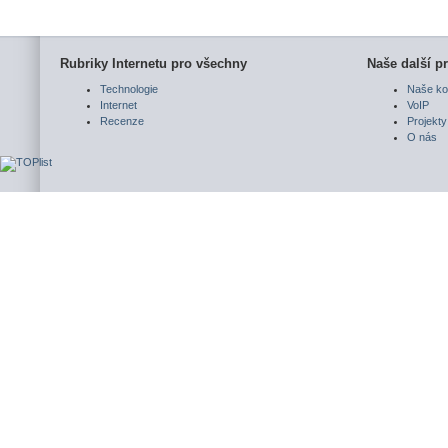
Rubriky Internetu pro všechny
Naše další pr
Technologie
Naše ko
Internet
VoIP
Recenze
Projekty
O nás