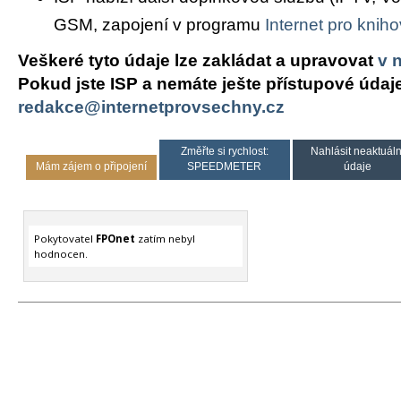
GSM, zapojení v programu
Internet pro knih
Veškeré tyto údaje lze zakládat a upravovat
v 
Pokud jste ISP a nemáte ješte přístupové údaj
redakce@internetprovsechny.cz
Změřte si rychlost:
Nahlásit neaktuáln
Mám zájem o připojení
SPEEDMETER
údaje
Pokytovatel
FPOnet
zatím nebyl
hodnocen.