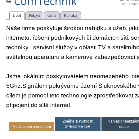
ComTechnik
Aktualizován
05.01.2020
Úvod
Pokrytí
Ceník
Kontakty
Naše firma poskytuje širokou nabídku služeb, jako 
internetu, řešení podnikových či domácích síti, se
techniky , servisní služby v oblasti TV a satelitní
světelnou aparaturu a kamerové zabezpečovací 
Jsme lokálním poskytovatelem neomezeného inter
5Ghz.Signálem pokrýváme území Šluknovského 
cílem je pomocí této technologie zprostředkovat z
připojení do sítě internet
Změřte si rychlost:
Nahlásit neaktuáln
Mám zájem o připojení
SPEEDMETER
údaje