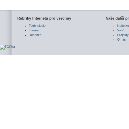
Rubriky Internetu pro všechny
Naše další pr
Technologie
Naše ko
Internet
VoIP
Recenze
Projekty
O nás