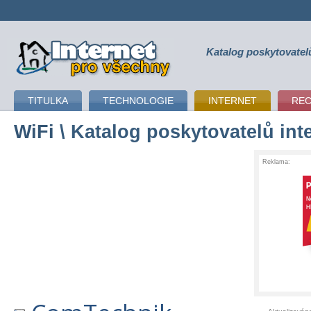
Katalog poskytovatel
připojení k internetu
TITULKA
TECHNOLOGIE
INTERNET
RE
WiFi
\ Katalog poskytovatelů int
Reklama: