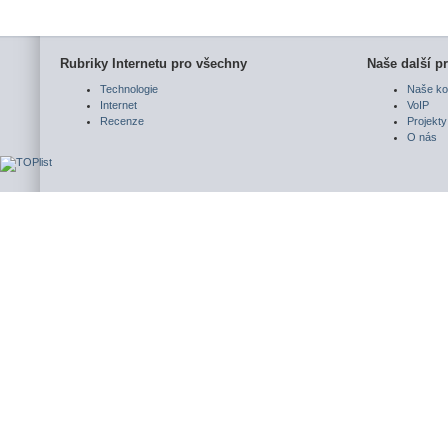
Rubriky Internetu pro všechny
Naše další pr
Technologie
Naše ko
Internet
VoIP
Recenze
Projekty
O nás