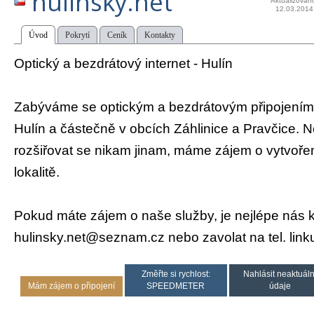
hulinsky.net
Aktualizován
12.03.2014
Úvod
Pokrytí
Ceník
Kontakty
Optický a bezdrátový internet - Hulín
Zabýváme se optickým a bezdrátovým připojením 
Hulín a částečně v obcích Záhlinice a Pravčice
rozšiřovat se nikam jinam, máme zájem o vytvoření
lokalitě.
Pokud máte zájem o naše služby, je nejlépe nás 
hulinsky.net@seznam.cz nebo zavolat na tel. link
Změřte si rychlost:
Nahlásit neaktuáln
Mám zájem o připojení
SPEEDMETER
údaje