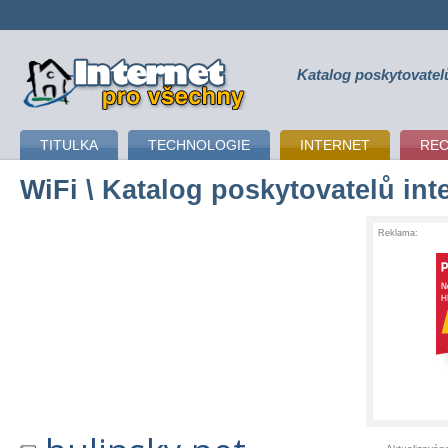
Katalog poskytovatel
připojení k internetu
TITULKA
TECHNOLOGIE
INTERNET
RE
WiFi
\ Katalog poskytovatelů int
Reklama: