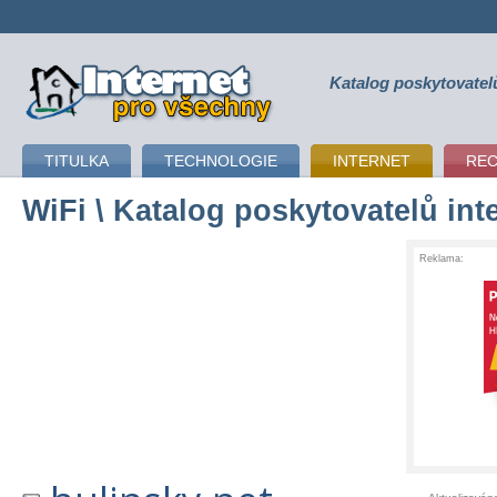
Katalog poskytovatel
připojení k internetu
TITULKA
TECHNOLOGIE
INTERNET
RE
WiFi
\ Katalog poskytovatelů int
Reklama: