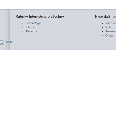
Rubriky Internetu pro všechny
Naše další pr
Technologie
Naše ko
Internet
VoIP
Recenze
Projekty
O nás