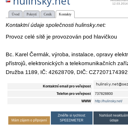
hulinsky.net
Aktualizován
12.03.2014
Úvod
Pokrytí
Ceník
Kontakty
Kontaktní údaje společnosti hulinsky.net:
Provoz celé sítě je provozován pod hlavičkou
Bc. Karel Čermák, výroba, instalace, opravy elektr
přístrojů, elektronických a telekomunikačních zaří
Družba 1189, IČ: 42628709, DIČ: CZ7207174392
Kontaktní email pro veřejnost
Telefon pro veřejnost
737828800
WWW
http://hulinsky.net/
Změřte si rychlost:
Nahlásit neaktuáln
Mám zájem o připojení
SPEEDMETER
údaje