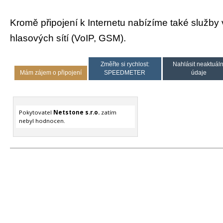
Kromě připojení k Internetu nabízíme také služby 
hlasových sítí (VoIP, GSM).
Změřte si rychlost:
Nahlásit neaktuáln
Mám zájem o připojení
SPEEDMETER
údaje
Pokytovatel
Netstone s.r.o.
zatím
nebyl hodnocen.