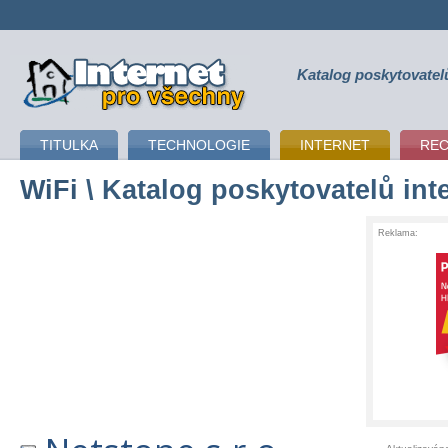
Katalog poskytovatel
připojení k internetu
TITULKA
TECHNOLOGIE
INTERNET
RE
WiFi
\ Katalog poskytovatelů int
Reklama: