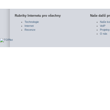
Rubriky Internetu pro všechny
Naše další pr
Technologie
Naše ko
Internet
VoIP
Recenze
Projekty
O nás