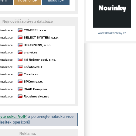
ojení
nového ISP
údajů ISP
Nejnovější zprávy z databáze
tualizace
COMFEEL s.r.o.
www.drzakanteny.cz
tualizace
SELECT SYSTEM, s.r.o.
tualizace
ITBUSINESS, s.r.o.
tualizace
vranet.cz
tualizace
4M Rožnov spol. s r.o.
tualizace
ZděchovNET
tualizace
Corelia.cz
tualizace
SPCom s.r.o.
tualizace
RAAB Computer
tualizace
Rousinovsko.net
ivte sekci VoIP
a porovnejte nabídku více
desítek operátorů!
Reklama: