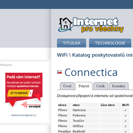
připojení k internetu
TITULKA
TECHNOLOGIE
WiFi
\ Katalog poskytovatelů int
Reklama:
Connectica
Úvod
Pokrytí
Ceník
Kontakty
Dostupnost připojení k internetu od společnost
okres
obec
část obce
Wi-Fi
Přerov
Oplocany
✓
www.eurosignal.cz
Přerov
Polkovice
✓
Přerov
Tovačov
✓
Přerov
Uhřičice
✓
Prostějov
Bedihošť
✓