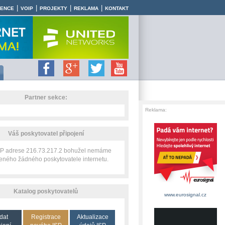
|
|
|
|
RENCE
VOIP
PROJEKTY
REKLAMA
KONTAKT
Partner sekce:
Reklama:
Váš poskytovatel připojení
 IP adrese 216.73.217.2 bohužel nemáme
zeného žádného poskytovatele internetu.
Katalog poskytovatelů
www.eurosignal.cz
dat
Registrace
Aktualizace