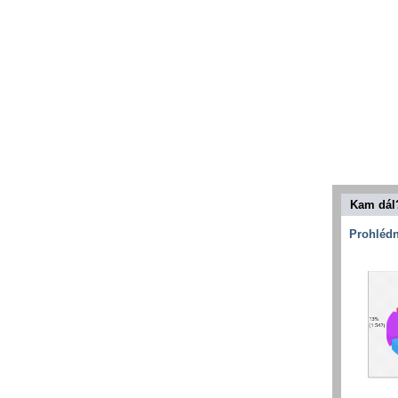
Kam dál
Prohlédn