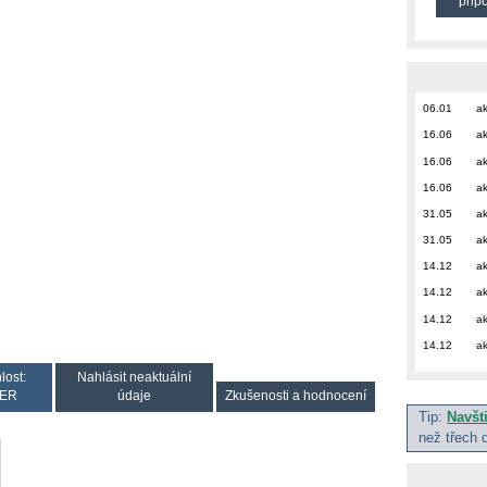
přip
06.01
ak
16.06
ak
16.06
ak
16.06
ak
31.05
ak
31.05
ak
14.12
ak
14.12
ak
14.12
ak
14.12
ak
lost:
Nahlásit neaktuální
ER
údaje
Zkušenosti a hodnocení
Tip:
Navšt
než třech 