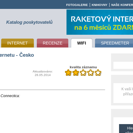
|
|
FOTOGALERIE
KNIHOVNY
NAŠE KONFE
Katalog poskytovatelů
INTERNET
RECENZE
WIFI
SPEEDMETER
ernetu - Česko
Aktualizováno:
26.05.2014
K vaší
přiřa
i Connectica:
Hle