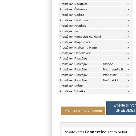
Prostějov
Biskupice
✓
Prostějov
Čehovice
✓
Prostějov
Čelčice
✓
Prostějov
Hrdibořice
✓
Prostějov
Hrubčice
✓
Prostějov
Ivaň
✓
Prostějov
Klenovice na Hané
✓
Prostějov
Klopotovice
✓
Prostějov
Kralice na Hané
✓
Prostějov
Obědkovice
✓
Prostějov
Prostějov
✓
Prostějov
Prostějov
Krasice
✓
Prostějov
Prostějov
Místní nádraží
✓
Prostějov
Prostějov
Vrahovice
✓
Prostějov
Prostějov
Vrahovická
✓
Prostějov
Určice
✓
Prostějov
Vrbátky
✓
Změřte si rych
Mám zájem o připojení
SPEEDMET
Pokytovatel
Connectica
zatím nebyl