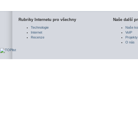
Rubriky Internetu pro všechny
Naše další pr
Technologie
Naše ko
Internet
VoIP
Recenze
Projekty
O nás