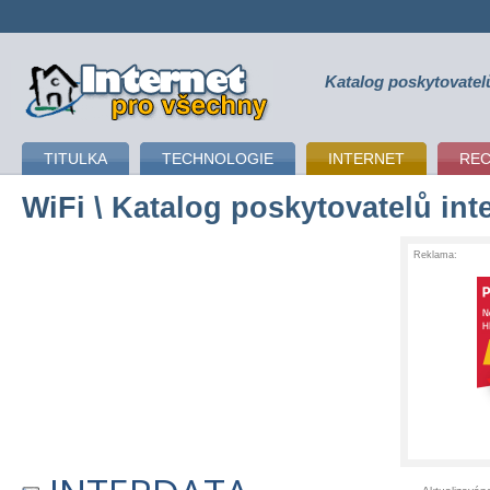
Katalog poskytovatel
připojení k internetu
TITULKA
TECHNOLOGIE
INTERNET
RE
WiFi
\ Katalog poskytovatelů int
Reklama: