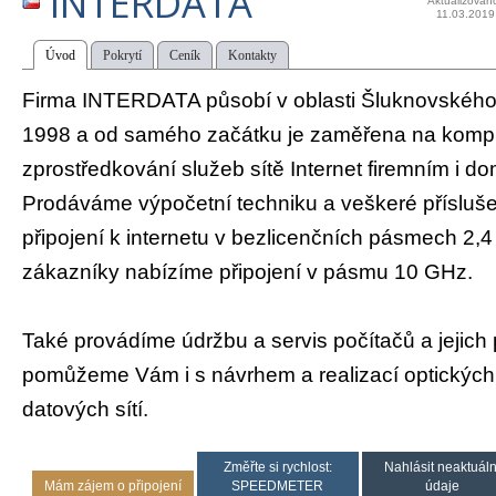
INTERDATA
Aktualizován
11.03.2019
Úvod
Pokrytí
Ceník
Kontakty
Firma INTERDATA působí v oblasti Šluknovského
1998 a od samého začátku je zaměřena na komp
zprostředkování služeb sítě Internet firemním i 
Prodáváme výpočetní techniku a veškeré přísluše
připojení k internetu v bezlicenčních pásmech 2,4
zákazníky nabízíme připojení v pásmu 10 GHz.
Také provádíme údržbu a servis počítačů a jejich p
pomůžeme Vám i s návrhem a realizací optických 
datových sítí.
Změřte si rychlost:
Nahlásit neaktuáln
Mám zájem o připojení
SPEEDMETER
údaje