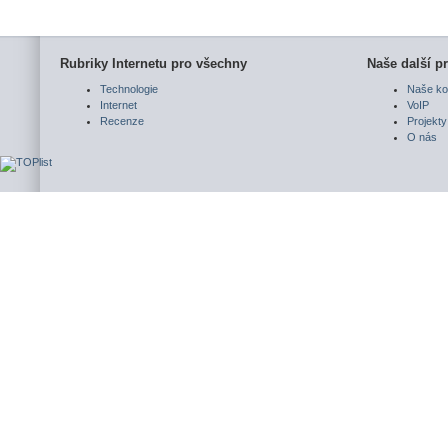
Rubriky Internetu pro všechny
Naše další pr
Technologie
Naše ko
Internet
VoIP
Recenze
Projekty
O nás