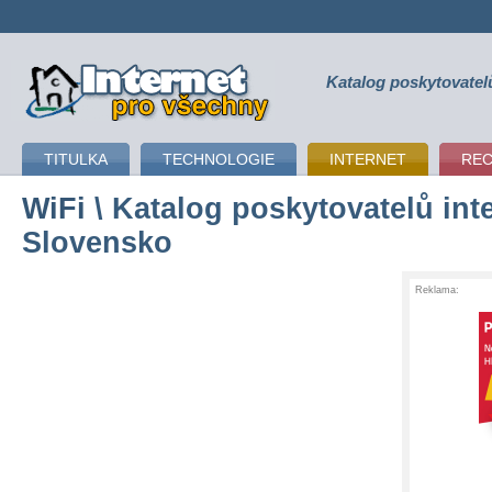
Katalog poskytovatel
připojení k internetu
TITULKA
TECHNOLOGIE
INTERNET
RE
WiFi
\ Katalog poskytovatelů inte
Slovensko
Reklama: