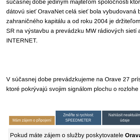
súčasnej dobe jediným majiteľom spoločnosti kto
dátovú sieť OravaNet celá sieť bola vybudovaná 
zahraničného kapitálu a od roku 2004 je držiteľo
SR na výstavbu a prevádzku MW rádiových sietí a 
INTERNET.
V súčasnej dobe prevádzkujeme na Orave 27 prí
ktoré pokrývajú svojim signálom plochu o rozlohe
Změřte si rychlost:
Nahlásit neaktuáln
Mám zájem o připojení
SPEEDMETER
údaje
Pokud máte zájem o služby poskytovatele
Orav