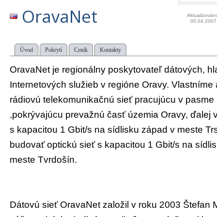
OravaNet
Aktualizován
05.04.2007
Úvod
Pokrytí
Ceník
Kontakty
OravaNet je regionálny poskytovateľ dátových, h
Internetových služieb v regióne Oravy. Vlastním
rádiovú telekomunikačnú sieť pracujúcu v pasme 
,pokrývajúcu prevažnú časť územia Oravy, ďalej v
s kapacitou 1 Gbit/s na sídlisku západ v meste Tr
budovať optickú sieť s kapacitou 1 Gbit/s na sídl
meste Tvrdošín.
Dátovú sieť OravaNet založil v roku 2003 Štefan M