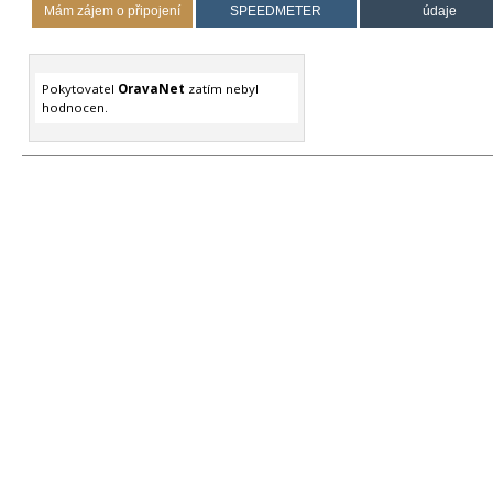
Mám zájem o připojení
SPEEDMETER
údaje
Pokytovatel
OravaNet
zatím nebyl
hodnocen.