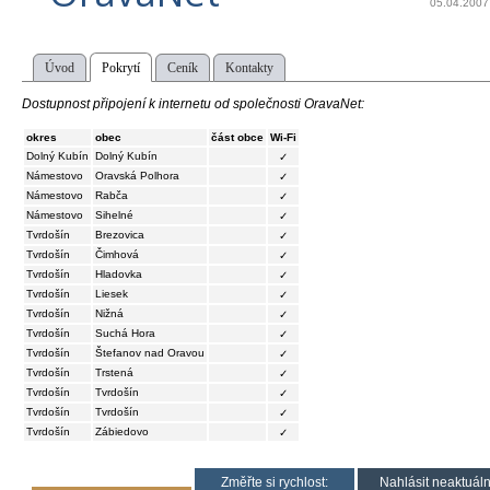
05.04.2007
Úvod
Pokrytí
Ceník
Kontakty
Dostupnost připojení k internetu od společnosti OravaNet:
okres
obec
část obce
Wi-Fi
Dolný Kubín
Dolný Kubín
✓
Námestovo
Oravská Polhora
✓
Námestovo
Rabča
✓
Námestovo
Sihelné
✓
Tvrdošín
Brezovica
✓
Tvrdošín
Čimhová
✓
Tvrdošín
Hladovka
✓
Tvrdošín
Liesek
✓
Tvrdošín
Nižná
✓
Tvrdošín
Suchá Hora
✓
Tvrdošín
Štefanov nad Oravou
✓
Tvrdošín
Trstená
✓
Tvrdošín
Tvrdošín
✓
Tvrdošín
Tvrdošín
✓
Tvrdošín
Zábiedovo
✓
Změřte si rychlost:
Nahlásit neaktuáln