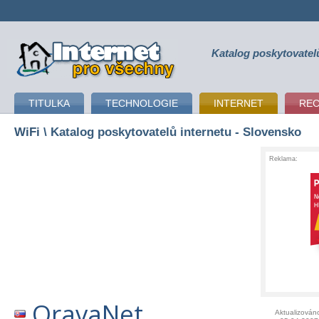
Katalog poskytovatel
připojení k internetu
TITULKA
TECHNOLOGIE
INTERNET
RE
WiFi
\ Katalog poskytovatelů internetu - Slovensko
Reklama:
OravaNet
Aktualizován