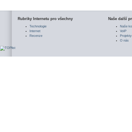
Rubriky Internetu pro všechny
Naše další pr
Technologie
Naše ko
Internet
VoIP
Recenze
Projekty
O nás