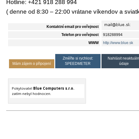
Hotline: +421 918 288 994
( denne od 8:30 – 22:00 vrátane víkendov a sviat
Kontaktní email pro veřejnost
Telefon pro veřejnost
918288994
WWW
http://www.blue.sk
Změřte si rychlost:
Nahlásit neaktuáln
Mám zájem o připojení
SPEEDMETER
údaje
Pokytovatel
Blue Computers s.r.o.
zatím nebyl hodnocen.