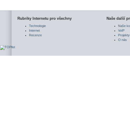
Rubriky Internetu pro všechny
Naše další pr
Technologie
Naše ko
Internet
VoIP
Recenze
Projekty
O nás