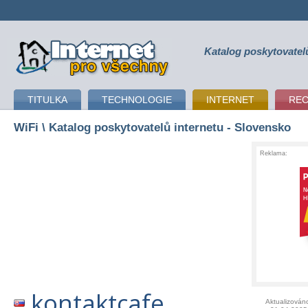
Katalog poskytovatel
připojení k internetu
TITULKA
TECHNOLOGIE
INTERNET
RE
WiFi
\ Katalog poskytovatelů internetu - Slovensko
Reklama:
kontaktcafe
Aktualizován