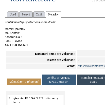
21.04.2005
Úvod
Pokrytí
Ceník
Kontakty
Kontaktní údaje společnosti kontaktcafe:
Marek Opaterny
MC Kontakt
Kasarenska 6
93401 Levice
+421 908 154 601
Kontaktní email pro veřejnost
Telefon pro veřejnost
0
WWW
http://www.kontaktcaf
Změřte si rychlost:
Nahlásit neaktuáln
Mám zájem o připojení
SPEEDMETER
údaje
Pokytovatel
kontaktcafe
zatím nebyl
hodnocen.