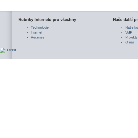
Rubriky Internetu pro všechny
Naše další pr
Technologie
Naše ko
Internet
VoIP
Recenze
Projekty
O nás