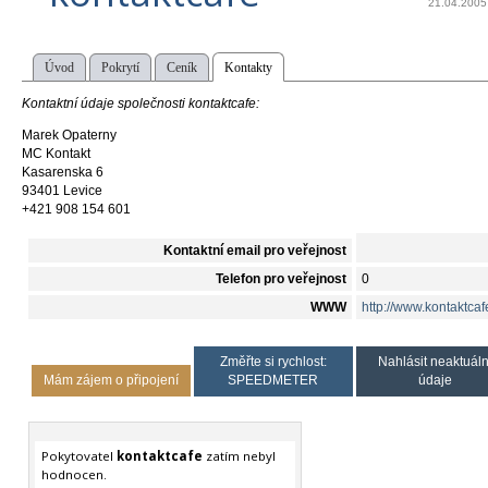
21.04.2005
Úvod
Pokrytí
Ceník
Kontakty
Kontaktní údaje společnosti kontaktcafe:
Marek Opaterny
MC Kontakt
Kasarenska 6
93401 Levice
+421 908 154 601
Kontaktní email pro veřejnost
Telefon pro veřejnost
0
WWW
http://www.kontaktcaf
Změřte si rychlost:
Nahlásit neaktuáln
Mám zájem o připojení
SPEEDMETER
údaje
Pokytovatel
kontaktcafe
zatím nebyl
hodnocen.