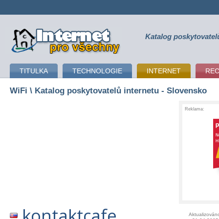
Katalog poskytovatel
připojení k internetu
TITULKA
TECHNOLOGIE
INTERNET
RE
WiFi
\ Katalog poskytovatelů internetu - Slovensko
Reklama:
kontaktcafe
Aktualizován