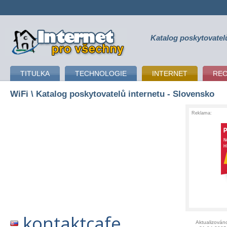
Katalog poskytovatel
připojení k internetu
TITULKA
TECHNOLOGIE
INTERNET
RE
WiFi
\ Katalog poskytovatelů internetu - Slovensko
Reklama:
kontaktcafe
Aktualizován