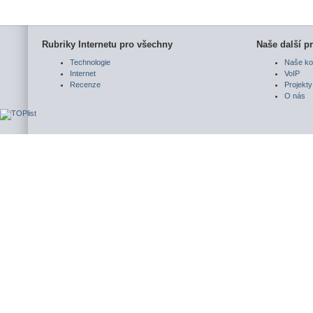
Rubriky Internetu pro všechny
Naše další pr
Technologie
Naše ko
Internet
VoIP
Recenze
Projekty
O nás