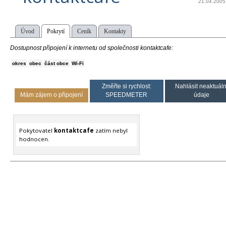
21.04.2005
Úvod
Pokrytí
Ceník
Kontakty
Dostupnost připojení k internetu od společnosti kontaktcafe:
okres
obec
část obce
Wi-Fi
Změřte si rychlost:
Nahlásit neaktuáln
Mám zájem o připojení
SPEEDMETER
údaje
Pokytovatel
kontaktcafe
zatím nebyl
hodnocen.