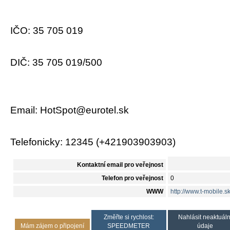
IČO: 35 705 019
DIČ: 35 705 019/500
Email: HotSpot@eurotel.sk
Telefonicky: 12345 (+421903903903)
Kontaktní email pro veřejnost
Telefon pro veřejnost
0
WWW
http://www.t-mobile.s
Změřte si rychlost:
Nahlásit neaktuáln
Mám zájem o připojení
SPEEDMETER
údaje