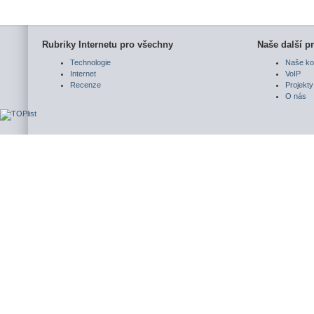
Rubriky Internetu pro všechny
Naše další pr
Technologie
Naše ko
Internet
VoIP
Recenze
Projekty
O nás