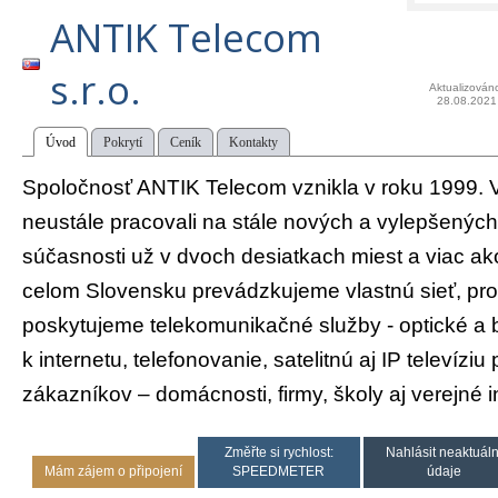
ANTIK Telecom
s.r.o.
Aktualizován
28.08.2021
Úvod
Pokrytí
Ceník
Kontakty
Spoločnosť ANTIK Telecom vznikla v roku 1999. 
neustále pracovali na stále nových a vylepšených
súčasnosti už v dvoch desiatkach miest a viac a
celom Slovensku prevádzkujeme vlastnú sieť, pro
poskytujeme telekomunikačné služby - optické a 
k internetu, telefonovanie, satelitnú aj IP televíziu
zákazníkov – domácnosti, firmy, školy aj verejné in
Změřte si rychlost:
Nahlásit neaktuáln
Mám zájem o připojení
SPEEDMETER
údaje