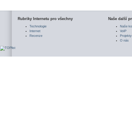
Rubriky Internetu pro všechny
Naše další pr
Technologie
Naše ko
Internet
VoIP
Recenze
Projekty
O nás